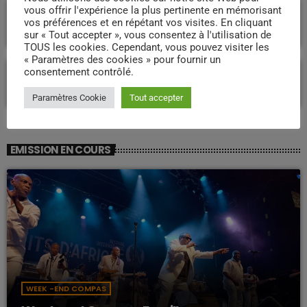
Martinique : quelle voie pour un
vous offrir l'expérience la plus pertinente en mémorisant
développement durable et souverain pour
vos préférences et en répétant vos visites. En cliquant
l’avenir ?
sur « Tout accepter », vous consentez à l'utilisation de
TOUS les cookies. Cependant, vous pouvez visiter les
« Paramètres des cookies » pour fournir un
Proposition de loi « Réparation » : l’article
consentement contrôlé.
26 relance le débat sur un accord de 1946
en Martinique
Paramètres Cookie
Tout accepter
EMISSION EN COURS
WEEK -END COMPAS