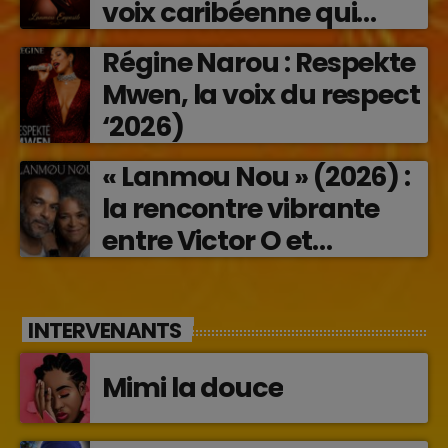
voix caribéenne qui
transforme les émotions
Régine Narou : Respekte
en musique (2026)
Mwen, la voix du respect
‘2026)
« Lanmou Nou » (2026) :
la rencontre vibrante
entre Victor O et
Jocelyne Béroard
INTERVENANTS
Mimi la douce