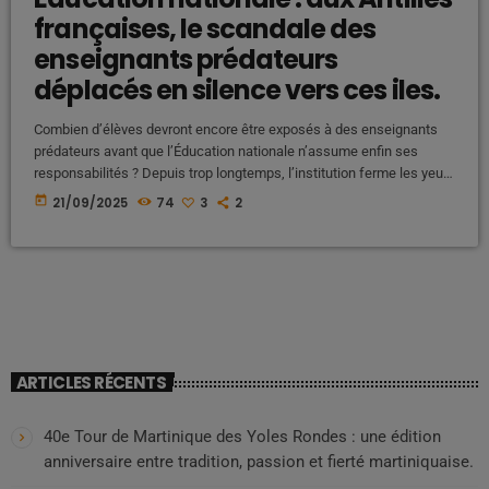
françaises, le scandale des
enseignants prédateurs
déplacés en silence vers ces iles.
Combien d’élèves devront encore être exposés à des enseignants
prédateurs avant que l’Éducation nationale n’assume enfin ses
responsabilités ? Depuis trop longtemps, l’institution ferme les yeux,
protège ses agents au détriment de nos enfants, et déplace les
today
21/09/2025
74
3
2
problèmes au lieu de les résoudre. Les Antilles, terre d’exil pour
enseignants indésirables ? Des témoignages font état de pratiques
choquantes : des enseignants condamnés, soupçonnés ou signalés
pour pédocriminalité en métropole seraient […]
ARTICLES RÉCENTS
40e Tour de Martinique des Yoles Rondes : une édition
anniversaire entre tradition, passion et fierté martiniquaise.