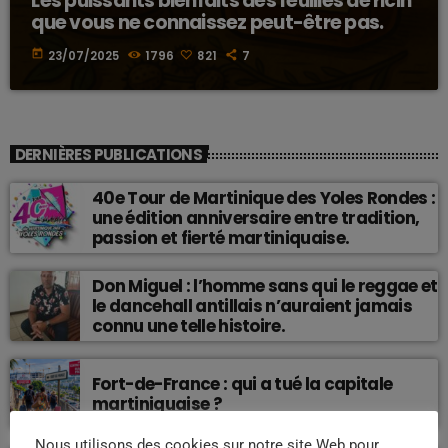
Les puissants bienfaits des feuilles de ricin
que vous ne connaissez peut-être pas.
today
23/07/2025
1796
821
7
DERNIÈRES PUBLICATIONS
40e Tour de Martinique des Yoles Rondes :
une édition anniversaire entre tradition,
passion et fierté martiniquaise.
Don Miguel : l’homme sans qui le reggae et
le dancehall antillais n’auraient jamais
connu une telle histoire.
Fort-de-France : qui a tué la capitale
martiniquaise ?
Nous utilisons des cookies sur notre site Web pour