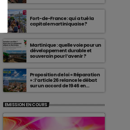
connu une telle histoire.
Fort-de-France : qui a tué la
capitale martiniquaise ?
Martinique : quelle voie pour un
développement durable et
souverain pour l’avenir ?
Proposition de loi « Réparation
» : l’article 26 relance le débat
sur un accord de 1946 en
Martinique
EMISSION EN COURS