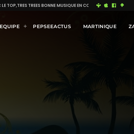
NE MUSIQUE EN CONTINUE
MIMI DU 93
BONNE JOUR
EQUIPE
PEPSEEACTUS
MARTINIQUE
Z