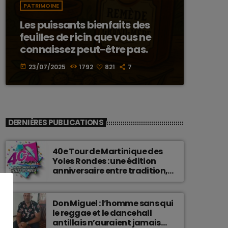
PATRIMOINE
Les puissants bienfaits des
feuilles de ricin que vous ne
connaissez peut-être pas.
23/07/2025
1792
821
7
today
DERNIÈRES PUBLICATIONS
40e Tour de Martinique des
Yoles Rondes : une édition
anniversaire entre tradition,
passion et fierté
martiniquaise.
Don Miguel : l’homme sans qui
le reggae et le dancehall
antillais n’auraient jamais