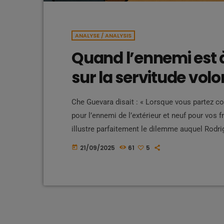
ANALYSE / ANALYSIS
Quand l’ennemi est à 
sur la servitude volo
Che Guevara disait : « Lorsque vous partez co
pour l’ennemi de l’extérieur et neuf pour vos f
illustre parfaitement le dilemme auquel Rodri
confronté. Ce n’est pas seulement l’ennemi col
21/09/2025
61
5
today
trahison de ceux qui devraient être ses comp