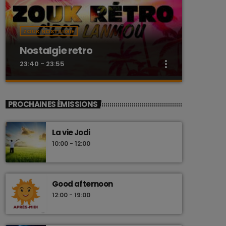
ZOUK NOSTALGIE
Nostalgie retro
more_vert
23:40 - 23:55
close
Nostalgie retro
PROCHAINES ÉMISSIONS
Dj Wildfried
La vie Jodi
Les plus beaux Zouk des années 80
10:00 - 12:00
Good afternoon
12:00 - 19:00