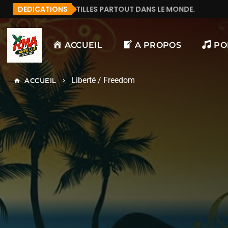
LES PARTOUT DANS LE MONDE.
DEDICATIONS
MANU972
F&LICIT
ACCUEIL
A PROPOS
PO
Liberté / Freedom
ACCUEIL
home
keyboard_arrow_right