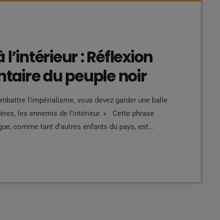
l’intérieur : Réflexion
ntaire du peuple noir
mbattre l’impérialisme, vous devez garder une balle
rères, les ennemis de l’intérieur. » Cette phrase
gue, comme tant d’autres enfants du pays, est
onial qui se dresse face à lui, mais aussi la
agnons de […]