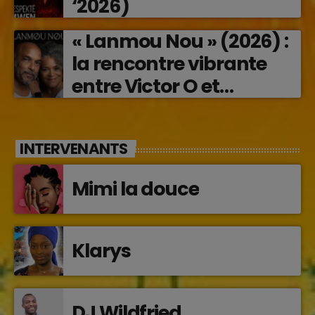
‘2026)
« Lanmou Nou » (2026) :
la rencontre vibrante
entre Victor O et
Jocelyne Béroard
INTERVENANTS
Mimi la douce
Klarys
DJ Wildfried