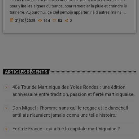
pour y lire les signes du temps, pour remercier la pluie et craindre le
tonnerre. Aujourd’hui, ce ciel semble appartenir à d’autres mains ,
des mains invisibles, puissantes, armées de satellites, de radars,
today
31/10/2025
144
53
2
d’ondes et d’antennes dressées vers l’ionosphère. Nous, peuples
des îles, nous n’avons plus même le droit de croire que les cyclones
viennent seuls. On […]
ARTICLES RÉCENTS
40e Tour de Martinique des Yoles Rondes : une édition
anniversaire entre tradition, passion et fierté martiniquaise.
Don Miguel : l’homme sans qui le reggae et le dancehall
antillais n’auraient jamais connu une telle histoire.
Fort-de-France : qui a tué la capitale martiniquaise ?