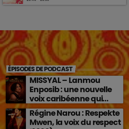
ÉPISODES DE PODCAST
MISSYAL – Lanmou
Enposib : une nouvelle
voix caribéenne qui
transforme les émotions
Régine Narou : Respekte
en musique (2026)
Mwen, la voix du respect