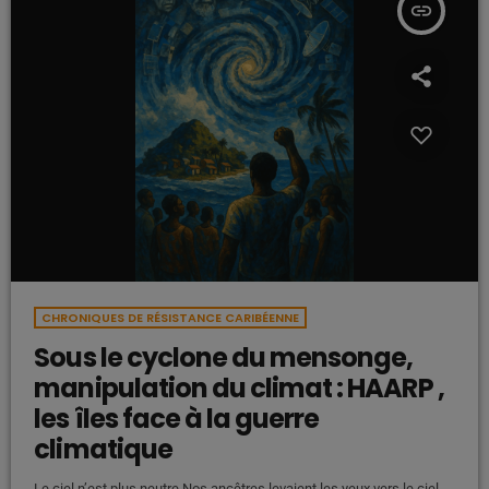
insert_link
CHRONIQUES DE RÉSISTANCE CARIBÉENNE
Sous le cyclone du mensonge,
manipulation du climat : HAARP ,
les îles face à la guerre
climatique
Le ciel n’est plus neutre Nos ancêtres levaient les yeux vers le ciel