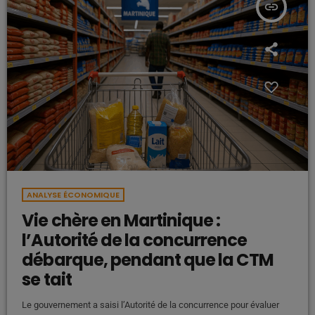
insert_link
ANALYSE ÉCONOMIQUE
Vie chère en Martinique :
l’Autorité de la concurrence
débarque, pendant que la CTM
se tait
Le gouvernement a saisi l’Autorité de la concurrence pour évaluer