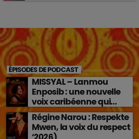
ÉPISODES DE PODCAST
MISSYAL – Lanmou
Enposib : une nouvelle
voix caribéenne qui
transforme les émotions
Régine Narou : Respekte
en musique (2026)
Mwen, la voix du respect
‘2026)