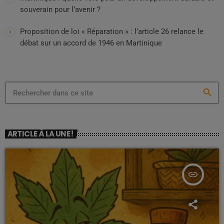
souverain pour l’avenir ?
Proposition de loi « Réparation » : l’article 26 relance le
débat sur un accord de 1946 en Martinique
search
ARTICLE À LA UNE !
insert_link