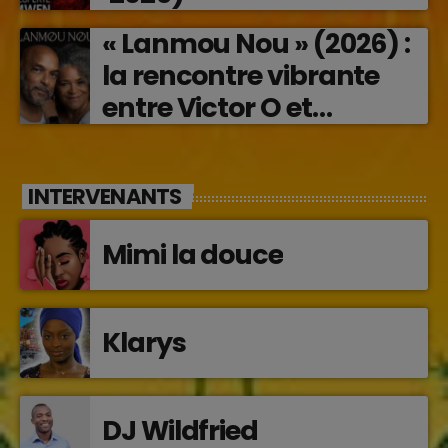
« Lanmou Nou » (2026) :
la rencontre vibrante
entre Victor O et
Jocelyne Béroard
INTERVENANTS
Mimi la douce
Klarys
DJ Wildfried