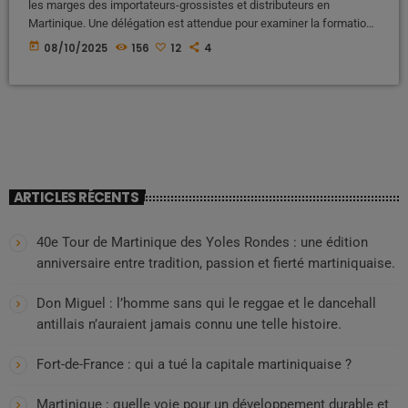
les marges des importateurs-grossistes et distributeurs en
Martinique. Une délégation est attendue pour examiner la formation
des prix des produits de première nécessité. Mais derrière cette
today
08/10/2025
156
12
4
annonce, deux questions demeurent : à quoi servira réellement cette
mission, et pourquoi la Collectivité Territoriale de Martinique (CTM)
reste-t-elle aussi discrète face à ce problème majeur ? Que peut
réellement changer cette démarche […]
ARTICLES RÉCENTS
40e Tour de Martinique des Yoles Rondes : une édition
anniversaire entre tradition, passion et fierté martiniquaise.
Don Miguel : l’homme sans qui le reggae et le dancehall
antillais n’auraient jamais connu une telle histoire.
Fort-de-France : qui a tué la capitale martiniquaise ?
Martinique : quelle voie pour un développement durable et