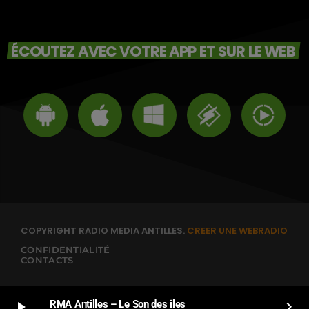
ÉCOUTEZ AVEC VOTRE APP ET SUR LE WEB
COPYRIGHT RADIO MEDIA ANTILLES.
CREER UNE WEBRADIO
CONFIDENTIALITÉ
CONTACTS
RMA Antilles – Le Son des îles
play_arrow
keyboard_arrow_right