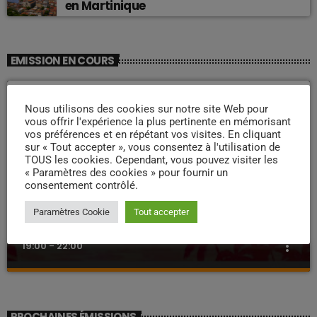
en Martinique
EMISSION EN COURS
Nous utilisons des cookies sur notre site Web pour
vous offrir l'expérience la plus pertinente en mémorisant
vos préférences et en répétant vos visites. En cliquant
sur « Tout accepter », vous consentez à l'utilisation de
TOUS les cookies. Cependant, vous pouvez visiter les
« Paramètres des cookies » pour fournir un
consentement contrôlé.
ZOUK NOSTALGIE
Paramètres Cookie
Tout accepter
Nostalgie retro
more_vert
19:00 - 22:00
Nostalgie retro
close
Dj Wildfried
PROCHAINES ÉMISSIONS