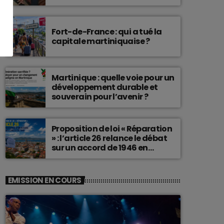
connu une telle histoire.
Fort-de-France : qui a tué la
capitale martiniquaise ?
Martinique : quelle voie pour un
développement durable et
souverain pour l’avenir ?
Proposition de loi « Réparation
» : l’article 26 relance le débat
sur un accord de 1946 en
Martinique
EMISSION EN COURS