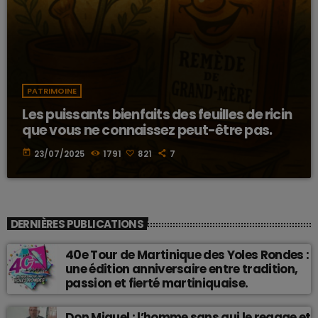
PATRIMOINE
Les puissants bienfaits des feuilles de ricin
que vous ne connaissez peut-être pas.
today
23/07/2025
1791
821
7
DERNIÈRES PUBLICATIONS
40e Tour de Martinique des Yoles Rondes :
une édition anniversaire entre tradition,
passion et fierté martiniquaise.
Don Miguel : l’homme sans qui le reggae et