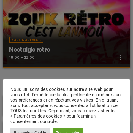
ZOUK NOSTALGIE
Nostalgie retro
more_vert
19:00 - 22:00
Nostalgie retro
close
Dj Wildfried
PROCHAINES ÉMISSIONS
Nous utilisons des cookies sur notre site Web pour
vous offrir l'expérience la plus pertinente en mémorisant
Les plus beaux Zouk des années 80
vos préférences et en répétant vos visites. En cliquant
La vie Jodi
sur « Tout accepter », vous consentez à l'utilisation de
10:00 - 12:00
TOUS les cookies. Cependant, vous pouvez visiter les
« Paramètres des cookies » pour fournir un
consentement contrôlé.
Good afternoon
Paramètres Cookie
Tout accepter