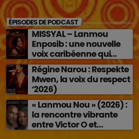
ÉPISODES DE PODCAST
MISSYAL – Lanmou
Enposib : une nouvelle
voix caribéenne qui
transforme les émotions
Régine Narou : Respekte
en musique (2026)
Mwen, la voix du respect
‘2026)
« Lanmou Nou » (2026) :
la rencontre vibrante
entre Victor O et
Jocelyne Béroard