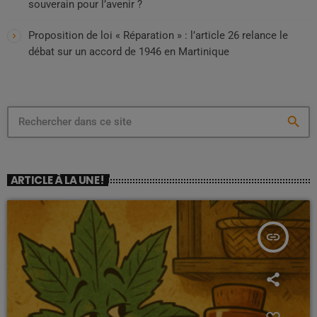
souverain pour l’avenir ?
Proposition de loi « Réparation » : l’article 26 relance le
débat sur un accord de 1946 en Martinique
search
ARTICLE À LA UNE !
insert_link