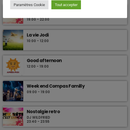
Paramètres Cookie
Tout accepter
Nostalgie retro
DJ WILDFRIED
19:00 - 22:00
La vie Jodi
10:00 - 12:00
Good afternoon
12:00 - 19:00
Week end Compas Familly
09:00 - 19:00
Nostalgie retro
DJ WILDFRIED
23:40 - 23:55