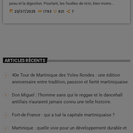
peau et la digestion. Pourtant, les feuilles de ricin, bien moins
connues, recèlent elles aussi des trésors de vertus thérapeutiques.
today
23/07/2025
1793
821
7
Utilisées depuis des siècles dans les médecines traditionnelles
africaines, indiennes et caribéennes, elles peuvent soulager de
nombreux maux du quotidien. Voici un tour d’horizon complet de
leurs […]
ARTICLES RÉCENTS
40e Tour de Martinique des Yoles Rondes : une édition
anniversaire entre tradition, passion et fierté martiniquaise.
Don Miguel : l’homme sans qui le reggae et le dancehall
antillais n’auraient jamais connu une telle histoire.
Fort-de-France : qui a tué la capitale martiniquaise ?
Martinique : quelle voie pour un développement durable et