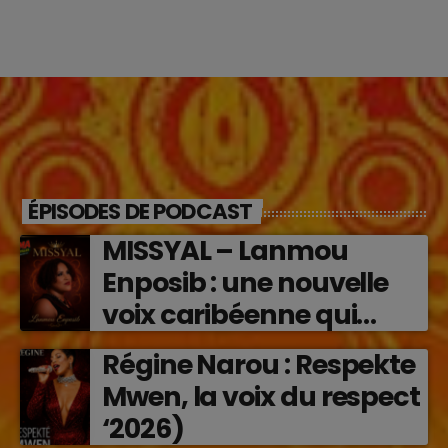
ÉPISODES DE PODCAST
MISSYAL – Lanmou
Enposib : une nouvelle
voix caribéenne qui
transforme les émotions
Régine Narou : Respekte
en musique (2026)
Mwen, la voix du respect
‘2026)