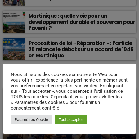
Martinique : quelle voie pour un
développement durable et souverain pour
l’avenir ?
Proposition de loi « Réparation » : l’article
26 relance le débat sur un accord de 1946
en Martinique
Nous utilisons des cookies sur notre site Web pour
EMISSION EN COURS
vous offrir l'expérience la plus pertinente en mémorisant
vos préférences et en répétant vos visites. En cliquant
sur « Tout accepter », vous consentez à l'utilisation de
TOUS les cookies. Cependant, vous pouvez visiter les
« Paramètres des cookies » pour fournir un
consentement contrôlé.
Paramètres Cookie
Tout accepter