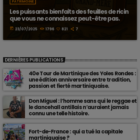
PATRIMOINE
Les puissants bienfaits des feuilles de ricin
que vous ne connaissez peut-être pas.
today
23/07/2025
1796
821
7
DERNIÈRES PUBLICATIONS
40e Tour de Martinique des Yoles Rondes :
une édition anniversaire entre tradition,
passion et fierté martiniquaise.
Don Miguel : l’homme sans qui le reggae et
le dancehall antillais n’auraient jamais
connu une telle histoire.
Fort-de-France : qui a tué la capitale
martiniquaise ?