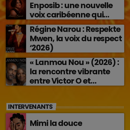
Enposib : une nouvelle
voix caribéenne qui
transforme les émotions
Régine Narou : Respekte
en musique (2026)
Mwen, la voix du respect
‘2026)
« Lanmou Nou » (2026) :
la rencontre vibrante
entre Victor O et
Jocelyne Béroard
INTERVENANTS
Mimi la douce