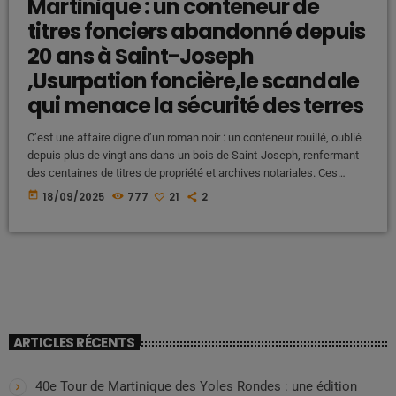
Martinique : un conteneur de
titres fonciers abandonné depuis
20 ans à Saint-Joseph
,Usurpation foncière,le scandale
qui menace la sécurité des terres
C’est une affaire digne d’un roman noir : un conteneur rouillé, oublié
depuis plus de vingt ans dans un bois de Saint-Joseph, renfermant
des centaines de titres de propriété et archives notariales. Ces
documents sensibles, provenant de l’ancienne étude TEANOR
today
18/09/2025
777
21
2
radiée en 2007, auraient été pillés, transformant ce dépôt sauvage
en véritable « supermarché à titres » en direction des expats et
promoteurs vereux. Derrière cette négligence, c’est la sécurité […]
ARTICLES RÉCENTS
40e Tour de Martinique des Yoles Rondes : une édition