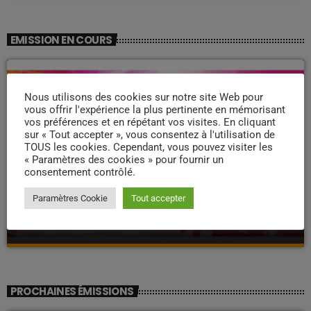
EMISSION EN COURS
Nous utilisons des cookies sur notre site Web pour
vous offrir l'expérience la plus pertinente en mémorisant
vos préférences et en répétant vos visites. En cliquant
sur « Tout accepter », vous consentez à l'utilisation de
TOUS les cookies. Cependant, vous pouvez visiter les
« Paramètres des cookies » pour fournir un
consentement contrôlé.
ZOUK NOSTALGIE
Paramètres Cookie
Tout accepter
Nostalgie retro
more_vert
19:00 - 22:00
Nostalgie retro
close
Dj Wildfried
PROCHAINES ÉMISSIONS
Les plus beaux Zouk des années 80