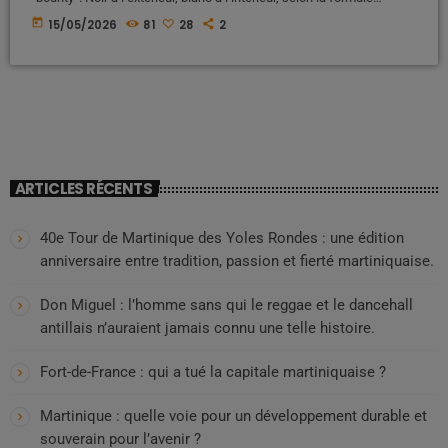
populaire aussi cruelle que révélatrice. Mais derrière le sarcasme, il
today
15/05/2026
81
28
2
y a une réalité beaucoup plus profonde : celle d’une aliénation
héritée de plusieurs siècles de domination coloniale, d’esclavage et
de hiérarchisation raciale. Le bounty ne naît pas ainsi. Il est fabriqué.
[…]
ARTICLES RÉCENTS
40e Tour de Martinique des Yoles Rondes : une édition
anniversaire entre tradition, passion et fierté martiniquaise.
Don Miguel : l’homme sans qui le reggae et le dancehall
antillais n’auraient jamais connu une telle histoire.
Fort-de-France : qui a tué la capitale martiniquaise ?
Martinique : quelle voie pour un développement durable et
souverain pour l’avenir ?