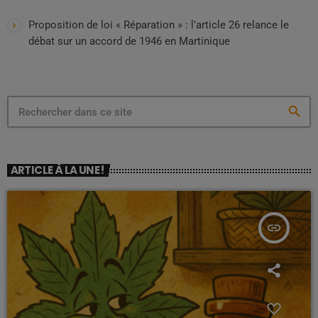
Proposition de loi « Réparation » : l’article 26 relance le
débat sur un accord de 1946 en Martinique
search
ARTICLE À LA UNE !
insert_link