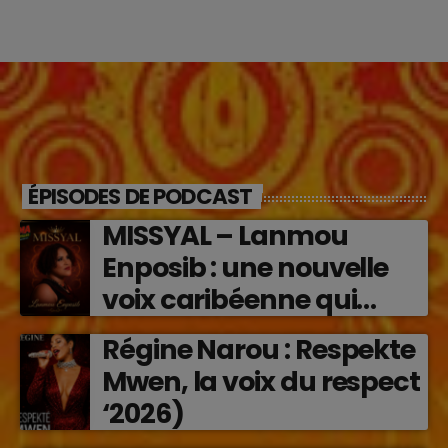
ÉPISODES DE PODCAST
MISSYAL – Lanmou
Enposib : une nouvelle
voix caribéenne qui
transforme les émotions
Régine Narou : Respekte
en musique (2026)
Mwen, la voix du respect
‘2026)