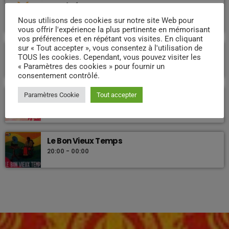
Good afternoon
12:00 - 19:00
Nous utilisons des cookies sur notre site Web pour
vous offrir l'expérience la plus pertinente en mémorisant
vos préférences et en répétant vos visites. En cliquant
sur « Tout accepter », vous consentez à l'utilisation de
Week end Compas Familly
TOUS les cookies. Cependant, vous pouvez visiter les
09:00 - 19:00
« Paramètres des cookies » pour fournir un
consentement contrôlé.
Nostalgie retro
Paramètres Cookie
Tout accepter
DJ WILDFRIED
23:40 - 23:55
Le Bon Vieux Temps
20:00 - 00:00