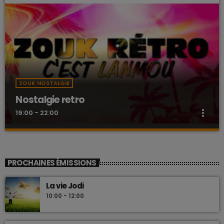
ZOUK NOSTALGIE
Nostalgie retro
more_vert
19:00 - 22:00
Nostalgie retro
close
Dj Wildfried
PROCHAINES ÉMISSIONS
Les plus beaux Zouk des années 80
La vie Jodi
10:00 - 12:00