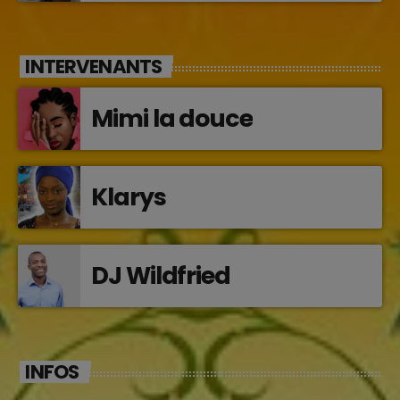
Jocelyne Béroard
INTERVENANTS
Mimi la douce
Klarys
DJ Wildfried
INFOS