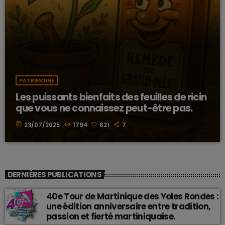
PATRIMOINE
Les puissants bienfaits des feuilles de ricin
que vous ne connaissez peut-être pas.
today
23/07/2025
1794
821
7
DERNIÈRES PUBLICATIONS
40e Tour de Martinique des Yoles Rondes :
une édition anniversaire entre tradition,
passion et fierté martiniquaise.