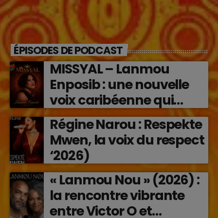
ÉPISODES DE PODCAST
MISSYAL – Lanmou
Enposib : une nouvelle
voix caribéenne qui
transforme les émotions
Régine Narou : Respekte
en musique (2026)
Mwen, la voix du respect
‘2026)
« Lanmou Nou » (2026) :
la rencontre vibrante
entre Victor O et