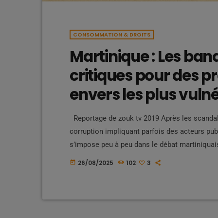
CONSOMMATION & DROITS
Martinique : Les ban
critiques pour des p
envers les plus vuln
Reportage de zouk tv 2019 Après les scandale
corruption impliquant parfois des acteurs publ
s’impose peu à peu dans le débat martiniquais
particulier vis-à-vis des personnes vulnérable
26/08/2025
102
3
today
témoignages alarmants De plus en plus de fam