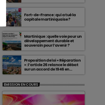
connu une telle histoire.
Fort-de-France : qui a tué la
capitale martiniquaise ?
Martinique : quelle voie pour un
développement durable et
souverain pour l’avenir ?
Proposition de loi « Réparation
» : l’article 26 relance le débat
sur un accord de 1946 en
Martinique
EMISSION EN COURS