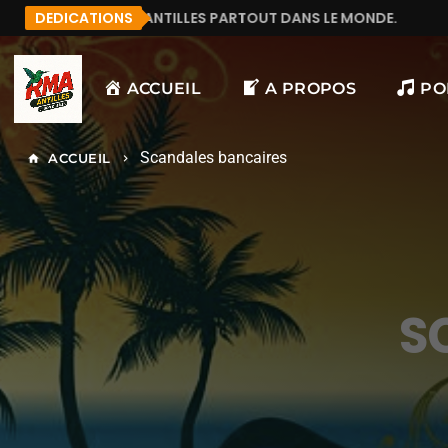
ISE QUI ÉCOUTE RMA ANTILLES PARTOUT DANS LE MONDE.
DEDICATIONS
ACCUEIL
A PROPOS
PO
Scandales bancaires
ACCUEIL
home
keyboard_arrow_right
S