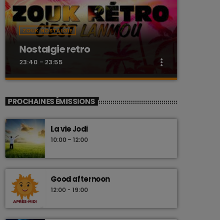
ZOUK NOSTALGIE
Nostalgie retro
more_vert
23:40 - 23:55
close
Nostalgie retro
PROCHAINES ÉMISSIONS
Dj Wildfried
La vie Jodi
Les plus beaux Zouk des années 80
10:00 - 12:00
Good afternoon
12:00 - 19:00