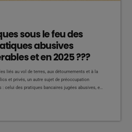
ques sous le feu des
ratiques abusives
érables et en 2025 ???
s liés au vol de terres, aux détournements et à la
ics et privés, un autre sujet de préoccupation
 : celui des pratiques bancaires jugées abusives, en
s telles que les retraités et les personnes âgées. Des
illes […]