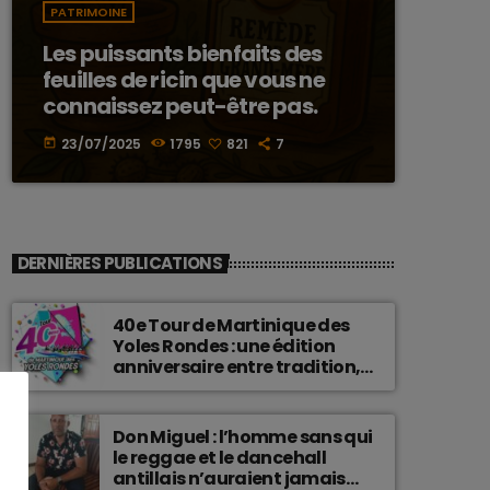
PATRIMOINE
Les puissants bienfaits des
feuilles de ricin que vous ne
connaissez peut-être pas.
23/07/2025
1795
821
7
today
DERNIÈRES PUBLICATIONS
40e Tour de Martinique des
Yoles Rondes : une édition
anniversaire entre tradition,
passion et fierté
martiniquaise.
Don Miguel : l’homme sans qui
le reggae et le dancehall
antillais n’auraient jamais