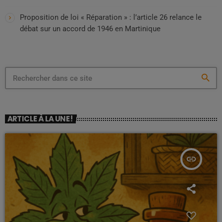
Proposition de loi « Réparation » : l’article 26 relance le
débat sur un accord de 1946 en Martinique
search
ARTICLE À LA UNE !
insert_link