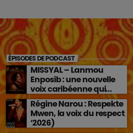
ÉPISODES DE PODCAST
MISSYAL – Lanmou
Enposib : une nouvelle
voix caribéenne qui
transforme les émotions
Régine Narou : Respekte
en musique (2026)
Mwen, la voix du respect
‘2026)