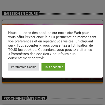
EMISSION EN COURS
Nous utilisons des cookies sur notre site Web pour
vous offrir l'expérience la plus pertinente en mémorisant
vos préférences et en répétant vos visites. En cliquant
sur « Tout accepter », vous consentez à l'utilisation de
TOUS les cookies. Cependant, vous pouvez visiter les
« Paramètres des cookies » pour fournir un
consentement contrôlé.
ZOUK NOSTALGIE
Paramètres Cookie
Tout accepter
Nostalgie retro
more_vert
19:00 - 22:00
Nostalgie retro
close
Dj Wildfried
PROCHAINES ÉMISSIONS
Les plus beaux Zouk des années 80