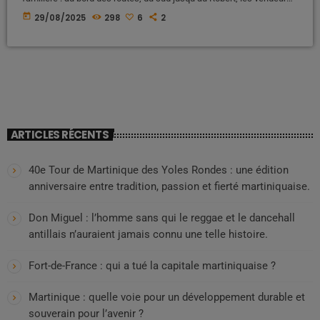
de cocos installés à l’ombre, machette en main, prêts à ouvrir un
today
29/08/2025
298
6
2
fruit bien frais. Souvent, juste à proximité des incontournables
vendeurs de poulet-frites, ils rappellent à chacun que la simplicité
est parfois le plus grand […]
ARTICLES RÉCENTS
40e Tour de Martinique des Yoles Rondes : une édition
anniversaire entre tradition, passion et fierté martiniquaise.
Don Miguel : l’homme sans qui le reggae et le dancehall
antillais n’auraient jamais connu une telle histoire.
Fort-de-France : qui a tué la capitale martiniquaise ?
Martinique : quelle voie pour un développement durable et
souverain pour l’avenir ?