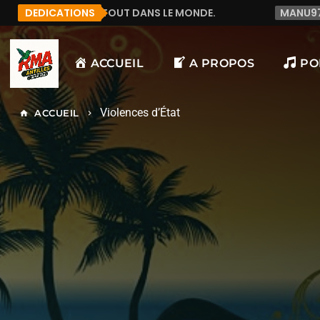
DANS LE MONDE.
DEDICATIONS
MANU972
F&LICITATION J'AI D
ACCUEIL
A PROPOS
PO
Violences d’État
ACCUEIL
home
keyboard_arrow_right