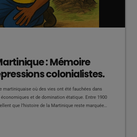
Martinique : Mémoire
pressions colonialistes.
re martiniquaise où des vies ont été fauchées dans
és économiques et de domination étatique. Entre 1900
llent que l’histoire de la Martinique reste marquée
 faisant partie de leur ADN. Contexte politique
la Martinique est encore une colonie marquée […]