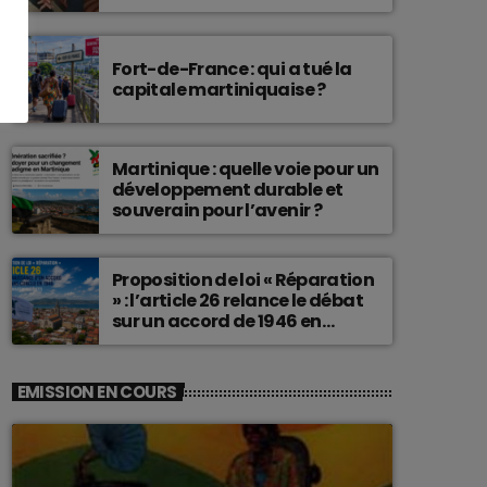
connu une telle histoire.
Fort-de-France : qui a tué la
capitale martiniquaise ?
Martinique : quelle voie pour un
développement durable et
souverain pour l’avenir ?
Proposition de loi « Réparation
» : l’article 26 relance le débat
sur un accord de 1946 en
Martinique
EMISSION EN COURS