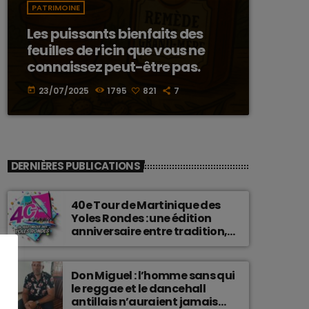
PATRIMOINE
Les puissants bienfaits des
feuilles de ricin que vous ne
connaissez peut-être pas.
23/07/2025
1795
821
7
today
DERNIÈRES PUBLICATIONS
40e Tour de Martinique des
Yoles Rondes : une édition
anniversaire entre tradition,
passion et fierté
martiniquaise.
Don Miguel : l’homme sans qui
le reggae et le dancehall
antillais n’auraient jamais