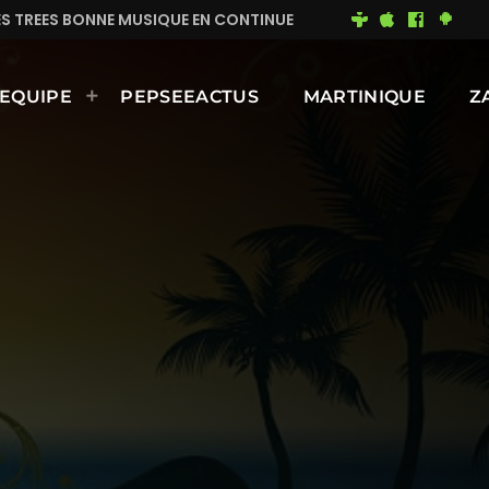
N CONTINUE
MIMI DU 93
BONNE JOURNÉE ENSOLEIL
EQUIPE
PEPSEEACTUS
MARTINIQUE
Z