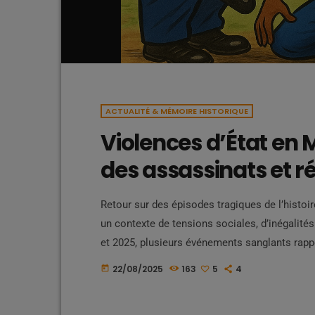
ACTUALITÉ & MÉMOIRE HISTORIQUE
Violences d’État en 
des assassinats et ré
Retour sur des épisodes tragiques de l’histoi
un contexte de tensions sociales, d’inégalit
et 2025, plusieurs événements sanglants rappe
par des conflits sociaux étouffés par la force
22/08/2025
163
5
4
today
général (1900–2025) Au début du XXᵉ siècle, 