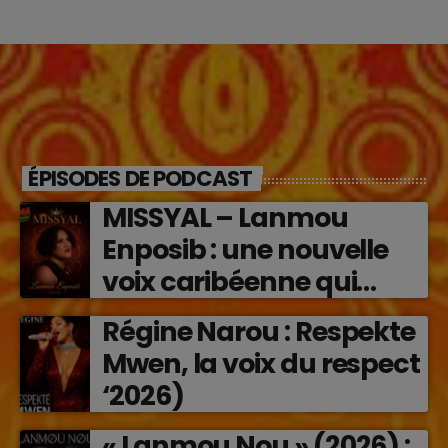
ÉPISODES DE PODCAST
MISSYAL – Lanmou
Enposib : une nouvelle
voix caribéenne qui
transforme les émotions
Régine Narou : Respekte
en musique (2026)
Mwen, la voix du respect
‘2026)
« Lanmou Nou » (2026) :