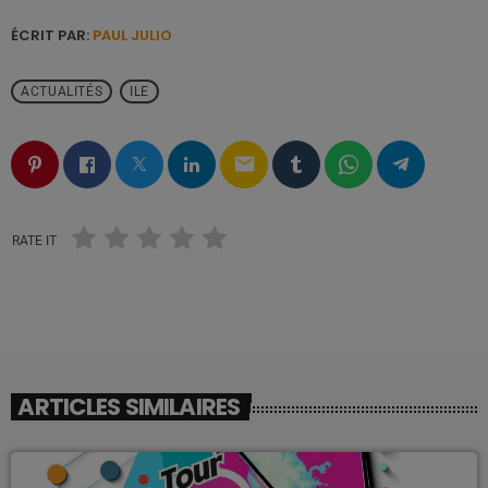
ÉCRIT PAR:
PAUL JULIO
ACTUALITÉS
ILE
email
RATE IT
ARTICLES SIMILAIRES