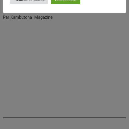
Visite du site: https://yoles-rondes.com/actualites/
Par Kambutcha Magazine