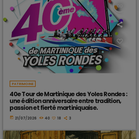
insert_link
PATRIMOINE
40e Tour de Martinique des Yoles Rondes :
une édition anniversaire entre tradition,
passion et fierté martiniquaise.
today
21/07/2026
40
18
3