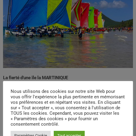
La fierté d’une île la MARTINIQUE
La yole ronde, par sa beauté, son ingéniosité et sa symbolique,
Nous utilisons des cookies sur notre site Web pour
transcende les clivages. Elle unit les Martiniquais autour d’une
vous offrir l'expérience la plus pertinente en mémorisant
passion commune, valorise les métiers traditionnels et fait
vos préférences et en répétant vos visites. En cliquant
rayonner la culture insulaire dans le monde entier.
sur « Tout accepter », vous consentez à l'utilisation de
TOUS les cookies. Cependant, vous pouvez visiter les
Aujourd’hui, alors que la Martinique regarde vers l’avenir, la yole
« Paramètres des cookies » pour fournir un
consentement contrôlé.
continue de tracer sa route, fière et libre, poussée par le vent de
la tradition et l’élan du peuple.
Paramètres Cookie
Tout accepter