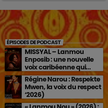
ÉPISODES DE PODCAST
MISSYAL – Lanmou
Enposib : une nouvelle
voix caribéenne qui
transforme les émotions
Régine Narou : Respekte
en musique (2026)
Mwen, la voix du respect
‘2026)
« Lanmou Nou » (2026) :