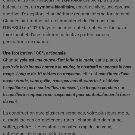
charpentiers martiniquais, la
yole ronde
est bien plus qu’un
bateau : c’est un
symbole identitaire
, un art de vivre, une épreuve
sportive d’exception, et un héritage reconnu internationalement.
Classée patrimoine culturel immatériel de l’humanité par
l’UNESCO en 2020, la yole incarne toute la richesse d’un savoir-
faire local et d’une tradition collective portée par des
générations de marins.
Une fabrication 100 % artisanale
Chaque
yole est une œuvre d’art faite à la main
, sans plans,
à
partir de bois locaux comme le poirier, le courbaril ou encore le bois
rouge
.
Longue de 10 mètres en moyenne
, elle est
constituée d’une
coque étroite, sans quille, sans gouvernail, sans lest, ni dérive
.
L’
équilibre repose sur les “bwa dressés”
, d
e longues perches
sur
lesquelles les équipiers se suspendent pour contrebalancer la force
du vent
.
La construction dure plusieurs semaines, voire plusieurs mois,
et mobilise des compétences rares : charpentier de marine,
voilier, peintre… Le résultat : un bateau rapide, nerveux,
esthétique, où chaque détail compte.