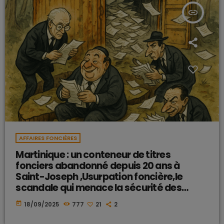
insert_link
AFFAIRES FONCIÈRES
Martinique : un conteneur de titres
fonciers abandonné depuis 20 ans à
Saint-Joseph ,Usurpation foncière,le
scandale qui menace la sécurité des
terres
today
18/09/2025
777
21
2