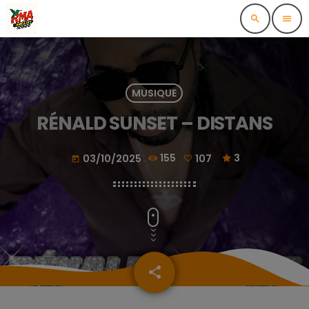
search
menu
MUSIQUE
RÉNALD SUNSET – DISTANS
03/10/2025
155
107
3
today
share
email
107