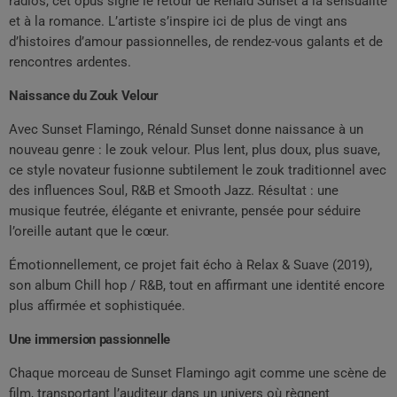
radios, cet opus signe le retour de Rénald Sunset à la sensualité
et à la romance. L’artiste s’inspire ici de plus de vingt ans
d’histoires d’amour passionnelles, de rendez-vous galants et de
rencontres ardentes.
Naissance du Zouk Velour
Avec Sunset Flamingo, Rénald Sunset donne naissance à un
nouveau genre : le zouk velour. Plus lent, plus doux, plus suave,
ce style novateur fusionne subtilement le zouk traditionnel avec
des influences Soul, R&B et Smooth Jazz. Résultat : une
musique feutrée, élégante et enivrante, pensée pour séduire
l’oreille autant que le cœur.
Émotionnellement, ce projet fait écho à Relax & Suave (2019),
son album Chill hop / R&B, tout en affirmant une identité encore
plus affirmée et sophistiquée.
Une immersion passionnelle
Chaque morceau de Sunset Flamingo agit comme une scène de
film, transportant l’auditeur dans un univers où règnent