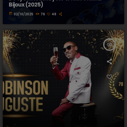
Bijoux (2025)
today
02/10/2025
76
48
insert_link