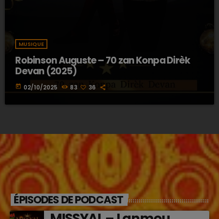
MUSIQUE
Robinson Auguste – 70 zan Konpa Dirèk
Devan (2025)
today
02/10/2025
83
36
ÉPISODES DE PODCAST
MISSYAL – Lanmou