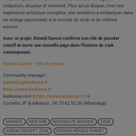
séduction, douceur et intensité. Plus qu’un disque, c’est une
expérience artistique complète, une invitation à embarquer dans
un voyage passionnel, à la croisée du zouk et du cinéma
sonore.
Avec ce projet, Rénald Sunset confirme son rôle de pionnier
créatif et ouvre une nouvelle page dans l’histoire du zouk
contemporain.
Rénald Sunset – Kit de presse
Community manager :
kankasia@kankasia.fr
https://www.kankasia.fr
kankasia.com (
https://www.kankasia.com
)
Cornélie JP (kankasia) : 06 73 62 52 26 (WhatsApp)
MUSIQUE
NEW SON
NOUVEAUTÉ MUSIQUE
ZOUK
ALBUM CONCEPT ZOUK
DISTANS RÉNALD SUNSET