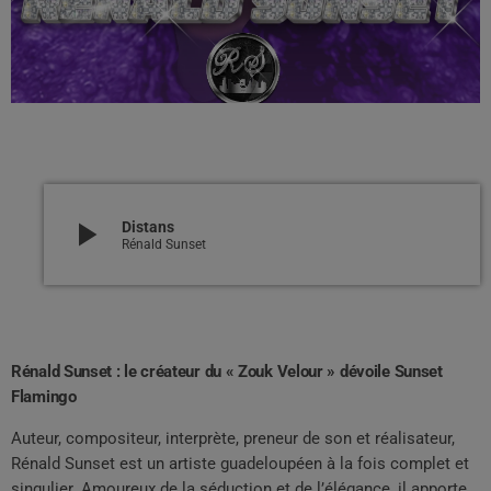
play_arrow
Distans
Rénald Sunset
Rénald Sunset : le créateur du « Zouk Velour » dévoile Sunset
Flamingo
Auteur, compositeur, interprète, preneur de son et réalisateur,
Rénald Sunset est un artiste guadeloupéen à la fois complet et
singulier. Amoureux de la séduction et de l’élégance, il apporte