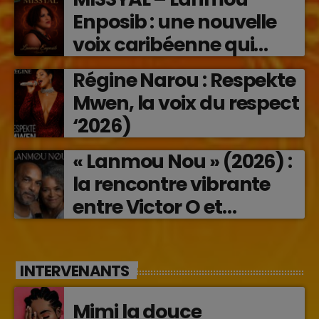
Enposib : une nouvelle
voix caribéenne qui
transforme les émotions
Régine Narou : Respekte
en musique (2026)
Mwen, la voix du respect
‘2026)
« Lanmou Nou » (2026) :
la rencontre vibrante
entre Victor O et
Jocelyne Béroard
INTERVENANTS
Mimi la douce