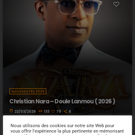
NOUVEAUTÉS 2026
Christian Nara – Doule Lanmou ( 2026 )
today
22/03/2026
133
79
6
Nous utilisons des cookies sur notre site Web pour
vous offrir l'expérience la plus pertinente en mémorisant