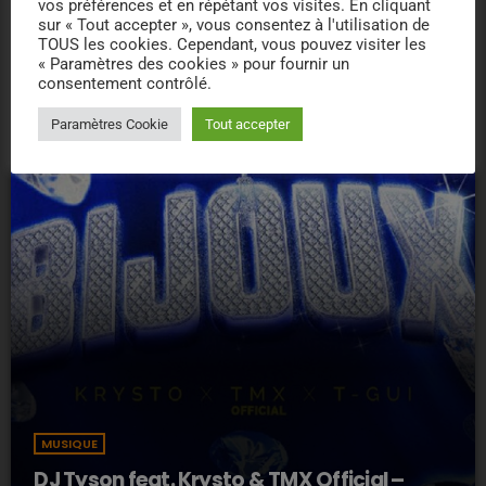
vos préférences et en répétant vos visites. En cliquant
sur « Tout accepter », vous consentez à l'utilisation de
insert_link
TOUS les cookies. Cependant, vous pouvez visiter les
« Paramètres des cookies » pour fournir un
consentement contrôlé.
Paramètres Cookie
Tout accepter
MUSIQUE
DJ Tyson feat. Krysto & TMX Official –