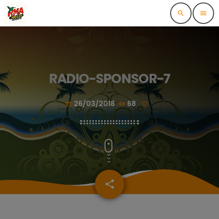
search
menu
RADIO-SPONSOR-7
26/03/2018
68
today
share
email