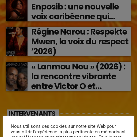
Enposib : une nouvelle
voix caribéenne qui
transforme les émotions
Régine Narou : Respekte
en musique (2026)
Mwen, la voix du respect
‘2026)
« Lanmou Nou » (2026) :
la rencontre vibrante
entre Victor O et
Jocelyne Béroard
INTERVENANTS
Nous utilisons des cookies sur notre site Web pour
Mimi la douce
vous offrir l'expérience la plus pertinente en mémorisant