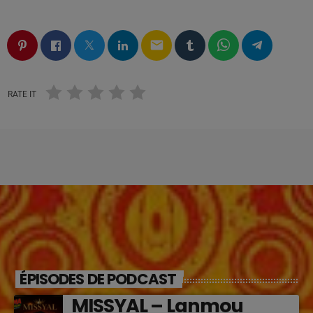
email
RATE IT
ÉPISODES DE PODCAST
MISSYAL – Lanmou