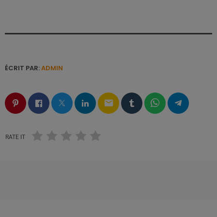
ÉCRIT PAR:
ADMIN
email
RATE IT