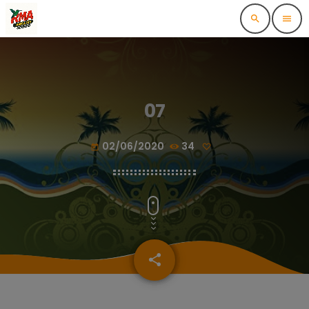
search
menu
07
02/06/2020
34
today
share
email