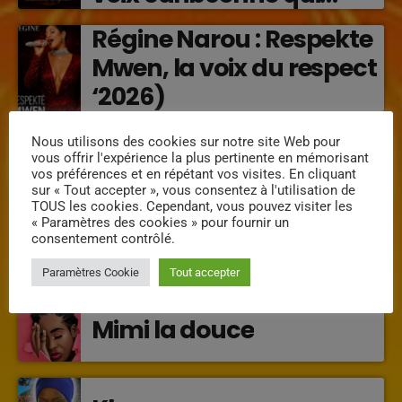
transforme les émotions
Régine Narou : Respekte
en musique (2026)
Mwen, la voix du respect
‘2026)
« Lanmou Nou » (2026) :
Nous utilisons des cookies sur notre site Web pour
vous offrir l'expérience la plus pertinente en mémorisant
la rencontre vibrante
vos préférences et en répétant vos visites. En cliquant
entre Victor O et
sur « Tout accepter », vous consentez à l'utilisation de
TOUS les cookies. Cependant, vous pouvez visiter les
Jocelyne Béroard
« Paramètres des cookies » pour fournir un
consentement contrôlé.
INTERVENANTS
Paramètres Cookie
Tout accepter
Mimi la douce