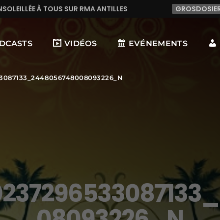
 RMA ANTILLES
GROSDOSIERDU95
BIG UP À T
DCASTS
VIDÉOS
EVÉNEMENTS
33087133_2448056748008093226_N
0237296533087133
08093226_N