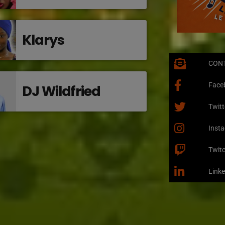
Klarys
CON
Face
DJ Wildfried
Twitt
Inst
Twit
Linke