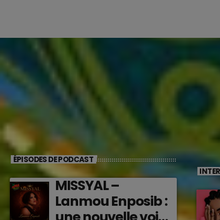
ÉPISODES DE PODCAST
INTE
MISSYAL –
Lanmou Enposib :
une nouvelle voix