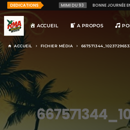
DEDICATIONS
MIMI DU 93
BONNE JOURNÉE ENSOLEILLÉE À TOUS SUR
ACCUEIL
A PROPOS
PO
ACCUEIL
FICHIER MÉDIA
667571344_102372965
home
keyboard_arrow_right
keyboard_arrow_right
667571344_1