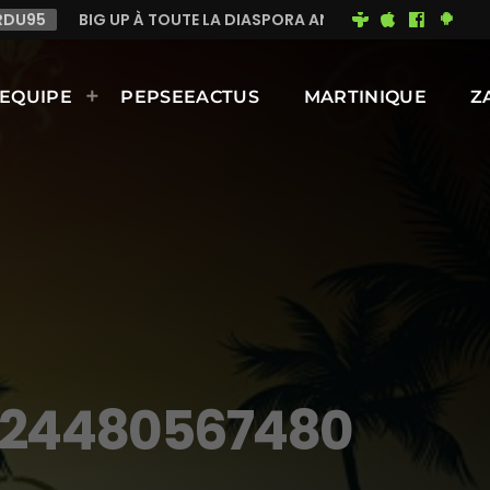
OUTE LA DIASPORA ANTILLAISE QUI ÉCOUTE RMA ANTILLES PART
EQUIPE
PEPSEEACTUS
MARTINIQUE
Z
_24480567480