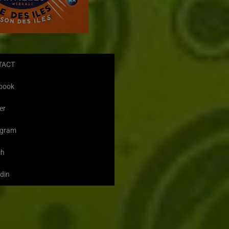
TACT
book
er
agram
ch
din