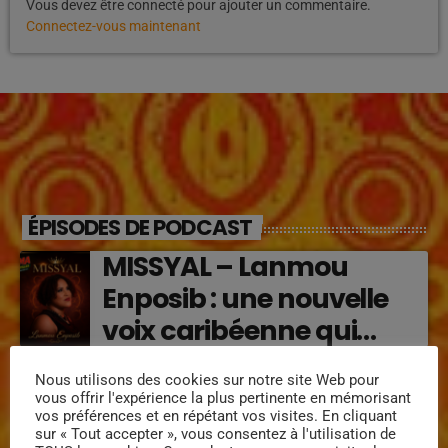
Vous devez être connecté pour ajouter un commentaire.
Connectez-vous maintenant
ÉPISODES DE PODCAST
MISSYAL – Lanmou
Enposib : une nouvelle
voix caribéenne qui
transforme les émotions
Régine Narou : Respekte
Nous utilisons des cookies sur notre site Web pour
en musique (2026)
vous offrir l'expérience la plus pertinente en mémorisant
Mwen, la voix du respect
vos préférences et en répétant vos visites. En cliquant
sur « Tout accepter », vous consentez à l'utilisation de
‘2026)