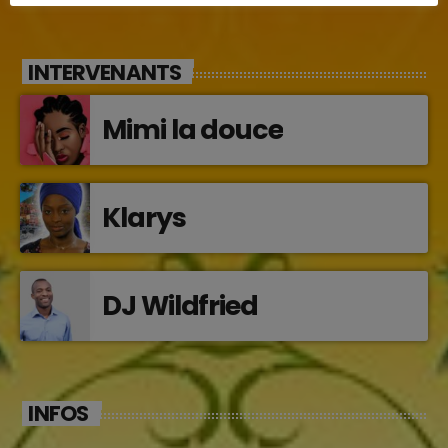
Jocelyne Béroard
INTERVENANTS
Mimi la douce
Klarys
DJ Wildfried
INFOS