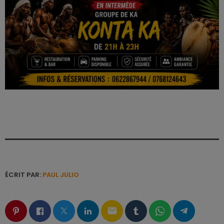
ÉCRIT PAR:
PAUL JULIO
email