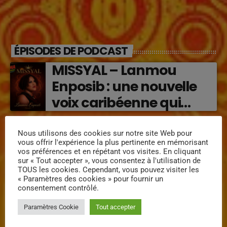
ÉPISODES DE PODCAST
MISSYAL – Lanmou
Enposib : une nouvelle
voix caribéenne qui
transforme les émotions
Régine Narou : Respekte
en musique (2026)
Nous utilisons des cookies sur notre site Web pour
Mwen, la voix du respect
vous offrir l'expérience la plus pertinente en mémorisant
vos préférences et en répétant vos visites. En cliquant
‘2026)
sur « Tout accepter », vous consentez à l'utilisation de
TOUS les cookies. Cependant, vous pouvez visiter les
« Paramètres des cookies » pour fournir un
« Lanmou Nou » (2026) :
consentement contrôlé.
la rencontre vibrante
Paramètres Cookie
Tout accepter
entre Victor O et