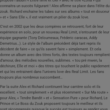
propose l’album « Entre terre et ciel » avec le titre «Lona » qui
connaitra un succès fulgurant ! Alex affirme sa place dans l’élite du
zouk. Richard enchaine les tubes sur ses albums « tout en douceur
» et « Sans Elle », il est vraiment un pilier du zouk love.
C’est en 2002 que les deux compères se retrouvent, fort de leur
expérience en solo, pour un nouveau Real Limit, s’entourant de leur
équipe gagnante (Tony Deloumeaux, Fréderic caracas, Addy
Demetrius…). Le style de l’album précédent déjà tant repris ils
décident de faire « ce qu’ils savent faire » simplement. Et cela
donne un album avec des titres forts, des textes toujours remplient
d’amour, des mélodies nouvelles, sublimes. « tou pré mwen, la
déchirure, Elle et moi » des titres qui touchent le public rapidement
et qui les entrainent dans l’univers love des Real Limit. Les fans
toujours plus nombreux succombent…
Par la suite Alex et Richard continuent leur carrière solo et ils
excellent. « tout simplement » et plus récemment « Sur Ma route »
pour Alex, « Tendre Bandit » et « Sensation Pure » pour Richard, Le
Prince et Le Boss du Zouk proposent toujours le meilleur et ils
sont récompensés puisque le succès est toujours au rendez vous