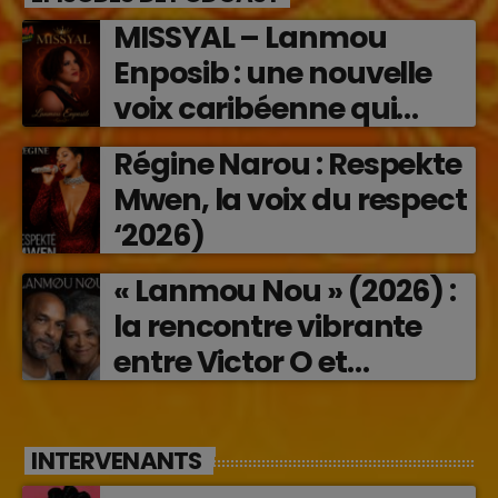
MISSYAL – Lanmou
Enposib : une nouvelle
voix caribéenne qui
transforme les émotions
Régine Narou : Respekte
en musique (2026)
Mwen, la voix du respect
‘2026)
« Lanmou Nou » (2026) :
la rencontre vibrante
entre Victor O et
Jocelyne Béroard
INTERVENANTS