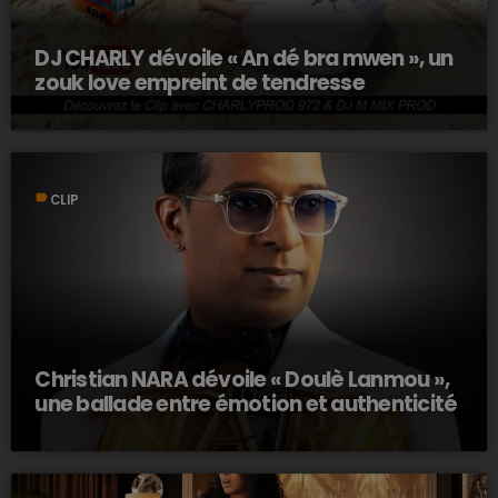
DJ CHARLY dévoile « An dé bra mwen », un
zouk love empreint de tendresse
label
CLIP
Christian NARA dévoile « Doulè Lanmou »,
une ballade entre émotion et authenticité