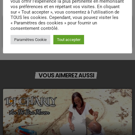
vous offrir l'expérience la plus pertinente en mémorisant
COMMENTAIRES D’ARTICLES (0)
vos préférences et en répétant vos visites. En cliquant
sur « Tout accepter », vous consentez à l'utilisation de
TOUS les cookies. Cependant, vous pouvez visiter les
Laisser une réponse
« Paramètres des cookies » pour fournir un
consentement contrôlé.
Vous devez être connecté pour ajouter un commentaire.
Connectez-vous maintenant
Paramètres Cookie
Tout accepter
VOUS AIMEREZ AUSSI
label
CLIP