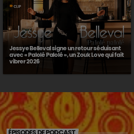
label
CLIP
Jessye Belleval signe un retour séduisant
avec « Palolé Palolé », un Zouk Love qui fait
vibrer 2026
ÉPISODES DE PODCAST