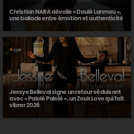
Christian NARA dévoile « Doulè Lanmou »,
une ballade entre émotion et authenticité
label
CLIP
Jessye Belleval signe un retour séduisant
avec « Palolé Palolé », un Zouk Love qui fait
vibrer 2026