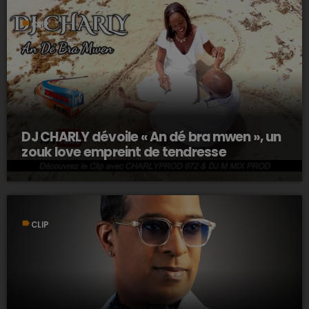
label
CLIP
DJ CHARLY dévoile « An dé bra mwen », un
zouk love empreint de tendresse
label
CLIP