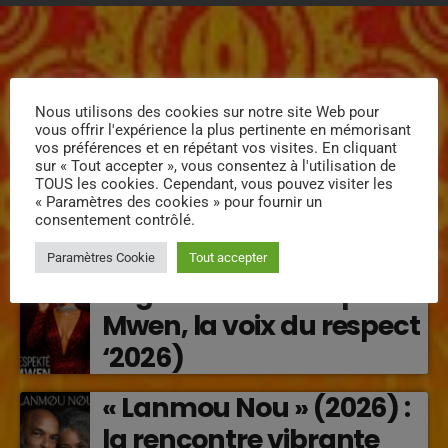
Nous utilisons des cookies sur notre site Web pour
vous offrir l'expérience la plus pertinente en mémorisant
ÉPISODES DE PODCAST
vos préférences et en répétant vos visites. En cliquant
sur « Tout accepter », vous consentez à l'utilisation de
MISSYAL – Lanmou
TOUS les cookies. Cependant, vous pouvez visiter les
Enposib : une nouvelle
« Paramètres des cookies » pour fournir un
consentement contrôlé.
voix caribéenne qui
Paramètres Cookie
Tout accepter
transforme les émotions
Régine Narou : Respekte
en musique (2026)
Mwen, la voix du respect
‘2026)
« Lanmou Nou » (2026) :
la rencontre vibrante