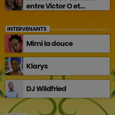
entre Victor O et
Jocelyne Béroard
INTERVENANTS
Mimi la douce
Klarys
DJ Wildfried