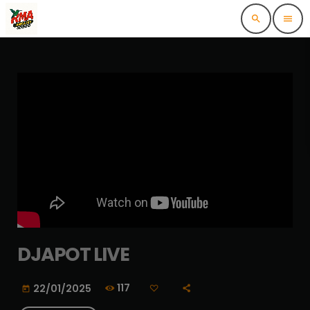
search
menu
DJAPOT LIVE
117
22/01/2025
today