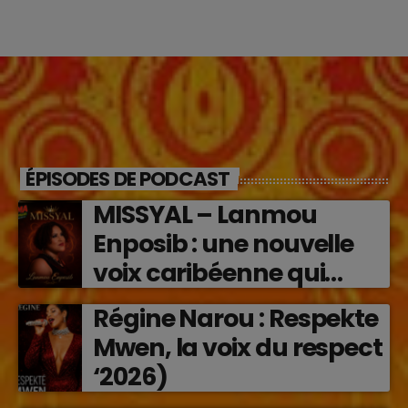
ÉPISODES DE PODCAST
MISSYAL – Lanmou
Enposib : une nouvelle
voix caribéenne qui
transforme les émotions
Régine Narou : Respekte
en musique (2026)
Mwen, la voix du respect
‘2026)