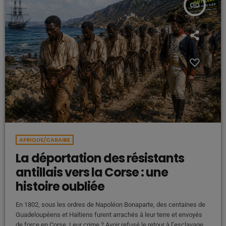
insert_link
AFRIQUE/CARAIBE
La déportation des résistants
antillais vers la Corse : une
histoire oubliée
En 1802, sous les ordres de Napoléon Bonaparte, des centaines de
Guadeloupéens et Haïtiens furent arrachés à leur terre et envoyés
de force en Corse. Leur crime ? Avoir refusé le retour à l’esclavage.