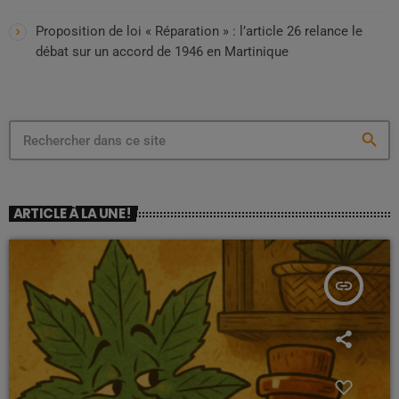
Proposition de loi « Réparation » : l’article 26 relance le
débat sur un accord de 1946 en Martinique
search
ARTICLE À LA UNE !
insert_link