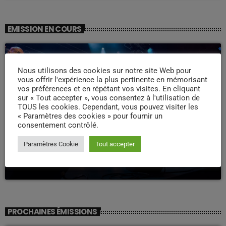
EMISSION EN COURS
Nous utilisons des cookies sur notre site Web pour
vous offrir l'expérience la plus pertinente en mémorisant
vos préférences et en répétant vos visites. En cliquant
sur « Tout accepter », vous consentez à l'utilisation de
TOUS les cookies. Cependant, vous pouvez visiter les
« Paramètres des cookies » pour fournir un
consentement contrôlé.
WEEK -END COMPAS
Paramètres Cookie
Tout accepter
Week end Compas Familly
09:00 - 19:00
PROCHAINES ÉMISSIONS