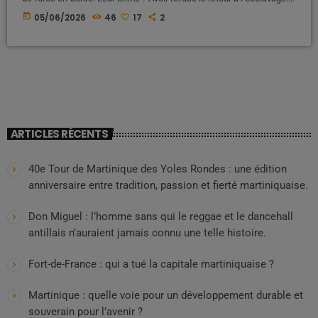
Voici l’histoire occultée d’une déportation politique et raciale qui a
today
05/06/2026
46
17
2
marqué l’histoire de France, entre oubli, souffrance et résilience Une
histoire largement absente des manuels scolaires Lorsque l'on
évoque l'histoire de France à l'école, les élèves […]
ARTICLES RÉCENTS
40e Tour de Martinique des Yoles Rondes : une édition
anniversaire entre tradition, passion et fierté martiniquaise.
Don Miguel : l’homme sans qui le reggae et le dancehall
antillais n’auraient jamais connu une telle histoire.
Fort-de-France : qui a tué la capitale martiniquaise ?
Martinique : quelle voie pour un développement durable et
souverain pour l’avenir ?