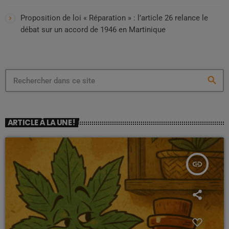
Proposition de loi « Réparation » : l’article 26 relance le
débat sur un accord de 1946 en Martinique
search
ARTICLE À LA UNE !
insert_link