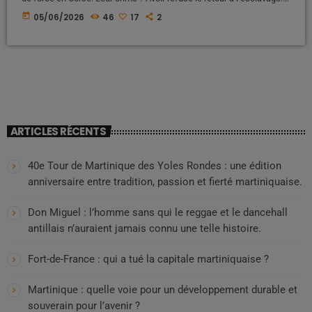
Voici l’histoire occultée d’une déportation politique et raciale qui a
today
05/06/2026
46
17
2
marqué l’histoire de France, entre oubli, souffrance et résilience Une
histoire largement absente des manuels scolaires Lorsque l'on
évoque l'histoire de France à l'école, les élèves […]
ARTICLES RÉCENTS
40e Tour de Martinique des Yoles Rondes : une édition
anniversaire entre tradition, passion et fierté martiniquaise.
Don Miguel : l’homme sans qui le reggae et le dancehall
antillais n’auraient jamais connu une telle histoire.
Fort-de-France : qui a tué la capitale martiniquaise ?
Martinique : quelle voie pour un développement durable et
souverain pour l’avenir ?