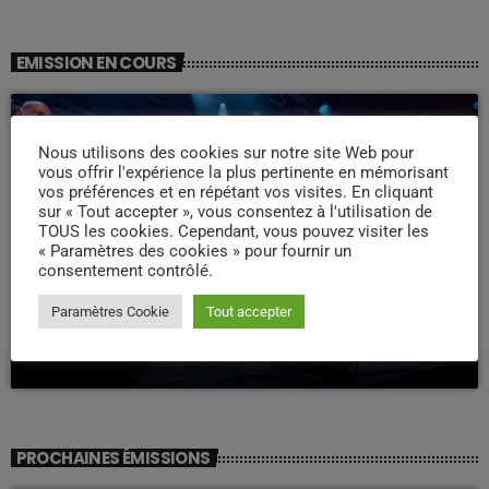
EMISSION EN COURS
Nous utilisons des cookies sur notre site Web pour
vous offrir l'expérience la plus pertinente en mémorisant
vos préférences et en répétant vos visites. En cliquant
sur « Tout accepter », vous consentez à l'utilisation de
TOUS les cookies. Cependant, vous pouvez visiter les
« Paramètres des cookies » pour fournir un
consentement contrôlé.
WEEK -END COMPAS
Paramètres Cookie
Tout accepter
Week end Compas Familly
09:00 - 19:00
PROCHAINES ÉMISSIONS