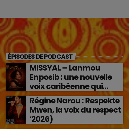
ÉPISODES DE PODCAST
MISSYAL – Lanmou
Enposib : une nouvelle
voix caribéenne qui
transforme les émotions
Régine Narou : Respekte
en musique (2026)
Mwen, la voix du respect
‘2026)