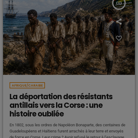
insert_link
AFRIQUE/CARAIBE
La déportation des résistants
antillais vers la Corse : une
histoire oubliée
En 1802, sous les ordres de Napoléon Bonaparte, des centaines de
Guadeloupéens et Haïtiens furent arrachés à leur terre et envoyés
de force en Corse. Leur crime ? Avoir refusé le retour à l’esclavage.