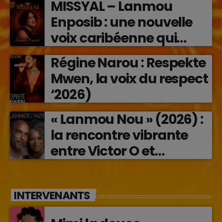
MISSYAL – Lanmou
Enposib : une nouvelle
voix caribéenne qui
transforme les émotions
Régine Narou : Respekte
en musique (2026)
Mwen, la voix du respect
‘2026)
« Lanmou Nou » (2026) :
la rencontre vibrante
entre Victor O et
Jocelyne Béroard
INTERVENANTS