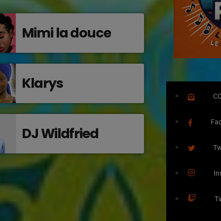
Mimi la douce
Klarys
C
Fa
DJ Wildfried
Tw
In
T