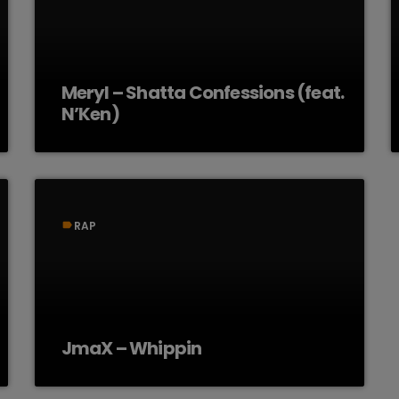
Meryl – Shatta Confessions (feat.
N’Ken)
RAP
label
JmaX – Whippin