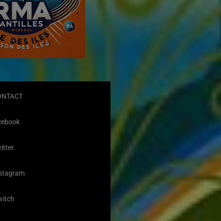
ONTACT
cebook
itter
stagram
witch