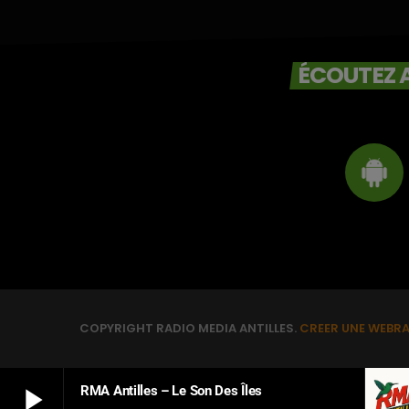
ÉCOUTEZ A
COPYRIGHT RADIO MEDIA ANTILLES.
CREER UNE WEBR
play_arrow
RMA Antilles – Le Son Des Îles