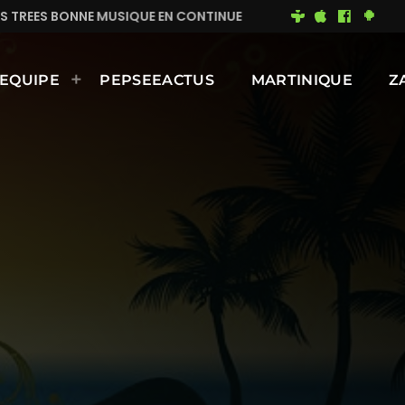
UE EN CONTINUE
MIMI DU 93
BONNE JOURNÉE ENSO
EQUIPE
PEPSEEACTUS
MARTINIQUE
Z