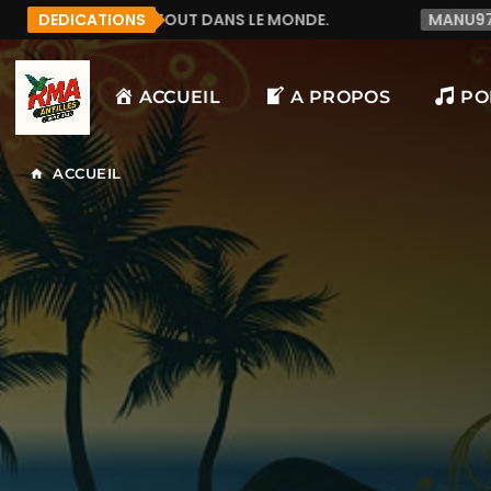
OUT DANS LE MONDE.
DEDICATIONS
MANU972
F&LICITATION J'
ACCUEIL
A PROPOS
PO
ACCUEIL
home