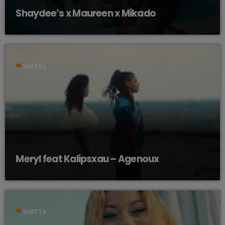
Shaydee’s x Maureen x Mikado
label
SHATTA
Meryl feat Kalipsxau – Agenoux
label
SHATTA