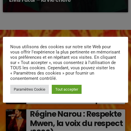
Nous utilisons des cookies sur notre site Web pour
vous offrir l'expérience la plus pertinente en mémorisant
vos préférences et en répétant vos visites. En cliquant
sur « Tout accepter », vous consentez à l'utilisation de
ÉPISODES DE PODCAST
TOUS les cookies. Cependant, vous pouvez visiter les
« Paramètres des cookies » pour fournir un
MISSYAL – Lanmou
consentement contrôlé.
Enposib : une nouvelle
Paramètres Cookie
Tout accepter
voix caribéenne qui
transforme les émotions
Régine Narou : Respekte
en musique (2026)
Mwen, la voix du respect