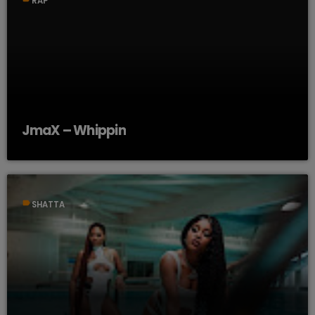
RAP
JmaX – Whippin
label
SHATTA