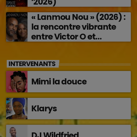
‘2026)
« Lanmou Nou » (2026) :
la rencontre vibrante
entre Victor O et
Jocelyne Béroard
INTERVENANTS
Mimi la douce
Klarys
DJ Wildfried