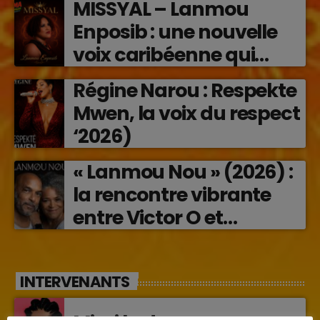
MISSYAL – Lanmou
Enposib : une nouvelle
voix caribéenne qui
transforme les émotions
Régine Narou : Respekte
en musique (2026)
Mwen, la voix du respect
‘2026)
« Lanmou Nou » (2026) :
la rencontre vibrante
entre Victor O et
Jocelyne Béroard
INTERVENANTS