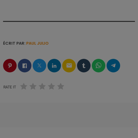
ÉCRIT PAR:
PAUL JULIO
email
RATE IT