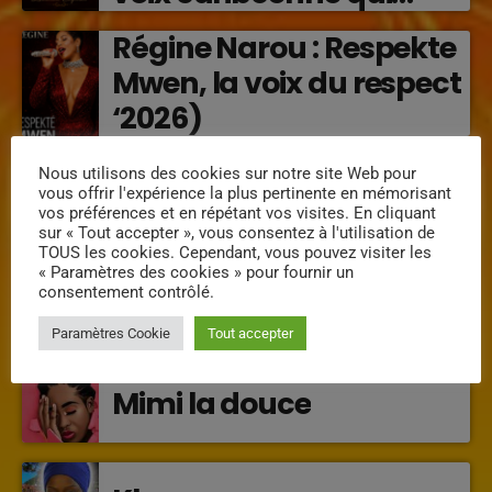
transforme les émotions
Régine Narou : Respekte
en musique (2026)
Mwen, la voix du respect
‘2026)
« Lanmou Nou » (2026) :
Nous utilisons des cookies sur notre site Web pour
vous offrir l'expérience la plus pertinente en mémorisant
la rencontre vibrante
vos préférences et en répétant vos visites. En cliquant
entre Victor O et
sur « Tout accepter », vous consentez à l'utilisation de
TOUS les cookies. Cependant, vous pouvez visiter les
Jocelyne Béroard
« Paramètres des cookies » pour fournir un
consentement contrôlé.
INTERVENANTS
Paramètres Cookie
Tout accepter
Mimi la douce