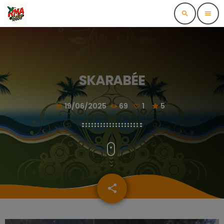
search
menu
SKARABÉE
19/06/2025
69
1
5
today
share
email
1