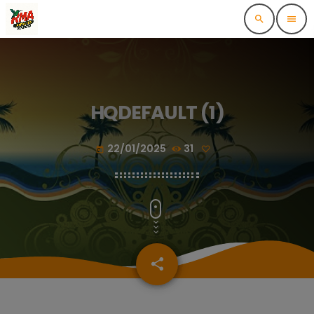
search
menu
HQDEFAULT (1)
22/01/2025
31
today
share
email