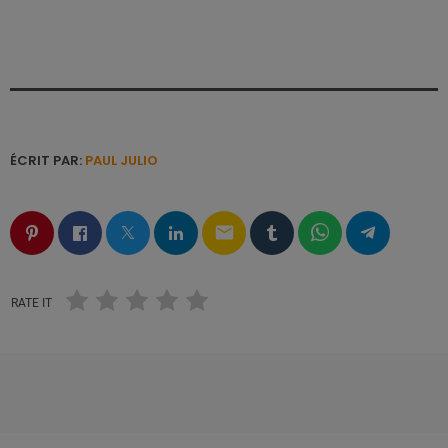
ÉCRIT PAR:
PAUL JULIO
email
RATE IT