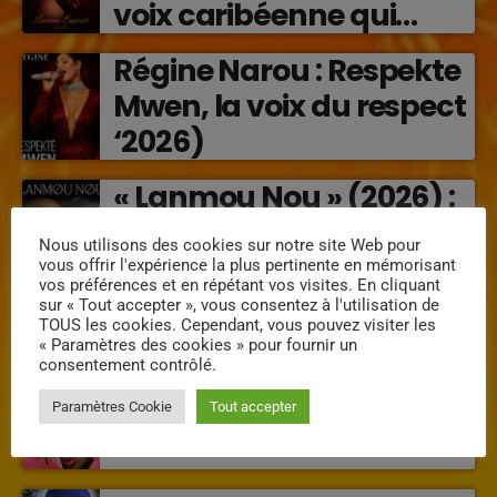
voix caribéenne qui
transforme les émotions
Régine Narou : Respekte
en musique (2026)
Mwen, la voix du respect
‘2026)
« Lanmou Nou » (2026) :
la rencontre vibrante
Nous utilisons des cookies sur notre site Web pour
entre Victor O et
vous offrir l'expérience la plus pertinente en mémorisant
vos préférences et en répétant vos visites. En cliquant
Jocelyne Béroard
sur « Tout accepter », vous consentez à l'utilisation de
TOUS les cookies. Cependant, vous pouvez visiter les
« Paramètres des cookies » pour fournir un
INTERVENANTS
consentement contrôlé.
Paramètres Cookie
Tout accepter
Mimi la douce