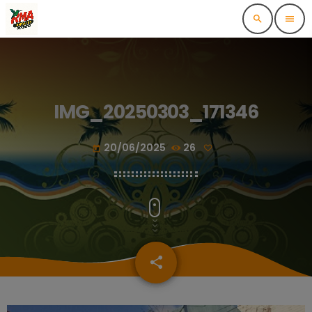
search
menu
IMG_20250303_171346
20/06/2025
26
today
share
email