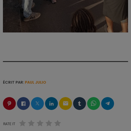
ÉCRIT PAR:
PAUL JULIO
email
RATE IT