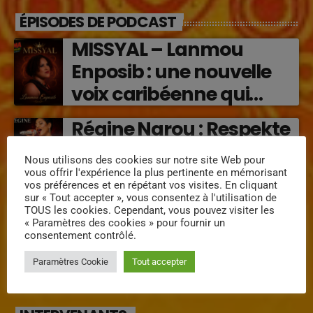
ÉPISODES DE PODCAST
MISSYAL – Lanmou
Enposib : une nouvelle
voix caribéenne qui
transforme les émotions
Régine Narou : Respekte
en musique (2026)
Mwen, la voix du respect
Nous utilisons des cookies sur notre site Web pour
‘2026)
vous offrir l'expérience la plus pertinente en mémorisant
vos préférences et en répétant vos visites. En cliquant
sur « Tout accepter », vous consentez à l'utilisation de
« Lanmou Nou » (2026) :
TOUS les cookies. Cependant, vous pouvez visiter les
« Paramètres des cookies » pour fournir un
la rencontre vibrante
consentement contrôlé.
entre Victor O et
Paramètres Cookie
Tout accepter
Jocelyne Béroard