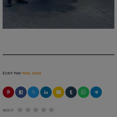
ÉCRIT PAR:
PAUL JULIO
email
RATE IT