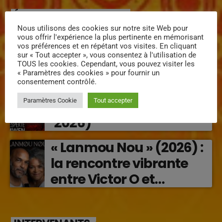
ÉPISODES DE PODCAST
Nous utilisons des cookies sur notre site Web pour
MISSYAL – Lanmou
vous offrir l'expérience la plus pertinente en mémorisant
Enposib : une nouvelle
vos préférences et en répétant vos visites. En cliquant
sur « Tout accepter », vous consentez à l'utilisation de
voix caribéenne qui
TOUS les cookies. Cependant, vous pouvez visiter les
« Paramètres des cookies » pour fournir un
transforme les émotions
consentement contrôlé.
Régine Narou : Respekte
en musique (2026)
Paramètres Cookie
Tout accepter
Mwen, la voix du respect
‘2026)
« Lanmou Nou » (2026) :
la rencontre vibrante
entre Victor O et
Jocelyne Béroard