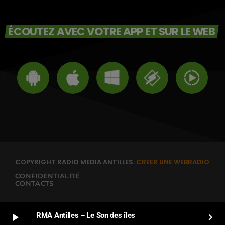
ÉCOUTEZ AVEC VOTRE APP ET SUR LE WEB
COPYRIGHT RADIO MEDIA ANTILLES.
CREER UNE WEBRADIO
CONFIDENTIALITÉ
CONTACTS
RMA Antilles – Le Son des îles
play_arrow
keyboard_arrow_right
FRANÇAIS