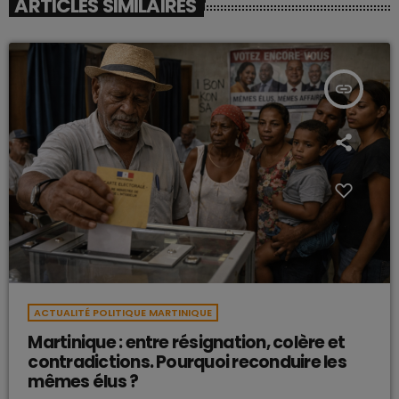
ARTICLES SIMILAIRES
insert_link
ACTUALITÉ POLITIQUE MARTINIQUE
Martinique : entre résignation, colère et
contradictions. Pourquoi reconduire les
mêmes élus ?