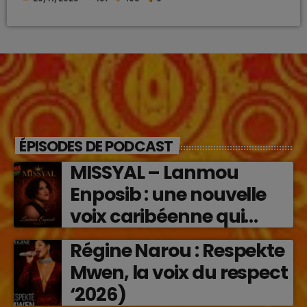
ÉPISODES DE PODCAST
MISSYAL – Lanmou
Enposib : une nouvelle
voix caribéenne qui
transforme les émotions
Régine Narou : Respekte
en musique (2026)
Mwen, la voix du respect
‘2026)