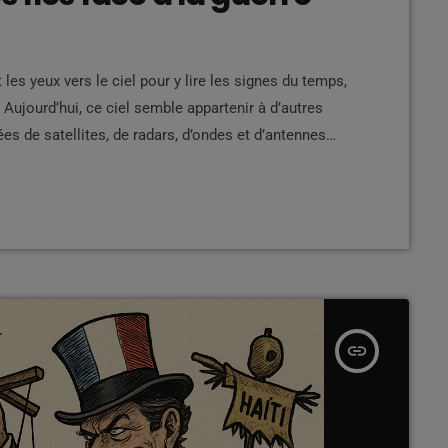
 les yeux vers le ciel pour y lire les signes du temps,
. Aujourd’hui, ce ciel semble appartenir à d’autres
es de satellites, de radars, d’ondes et d’antennes
 îles, nous n’avons plus même le droit de croire que
insert_link