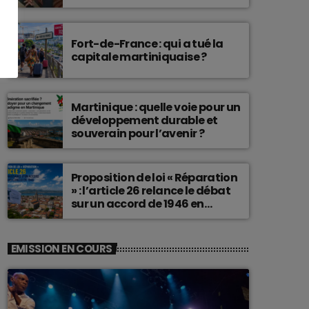
connu une telle histoire.
Fort-de-France : qui a tué la
capitale martiniquaise ?
Martinique : quelle voie pour un
développement durable et
souverain pour l’avenir ?
Proposition de loi « Réparation
» : l’article 26 relance le débat
sur un accord de 1946 en
Martinique
EMISSION EN COURS