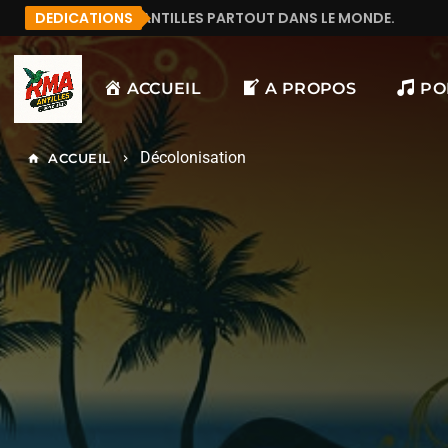
LLES PARTOUT DANS LE MONDE.
DEDICATIONS
MANU972
F&LICI
ACCUEIL
A PROPOS
PO
Décolonisation
ACCUEIL
home
keyboard_arrow_right