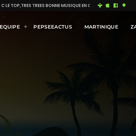
NNE MUSIQUE EN CONTINUE
MIMI DU 93
BONNE JOU
EQUIPE
PEPSEEACTUS
MARTINIQUE
Z