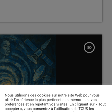
ir vit encore sous la tutelle d’un État qui refuse de
système judiciaire et […]
insert_link
Nous utilisons des cookies sur notre site Web pour vous
offrir l'expérience la plus pertinente en mémorisant vos
préférences et en répétant vos visites. En cliquant sur « Tout
accepter », vous consentez à l'utilisation de TOUS les