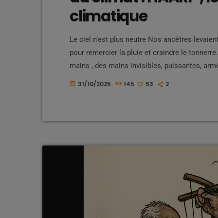
climatique
Le ciel n’est plus neutre Nos ancêtres levaient
pour remercier la pluie et craindre le tonnerre
mains , des mains invisibles, puissantes, armé
dressées vers l’ionosphère. Nous, peuples des
31/10/2025
145
53
2
today
les cyclones viennent seuls. On […]