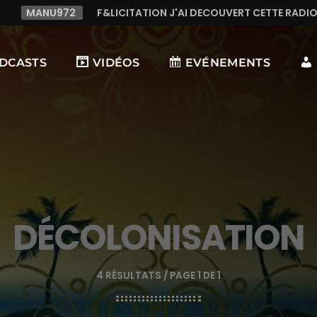
TATION J'AI DECOUVERT CETTE RADIO C LE TOP,TRES TREES BO
DCASTS
VIDÉOS
EVÉNEMENTS
DÉCOLONISATION
4 RÉSULTATS / PAGE 1 DE 1