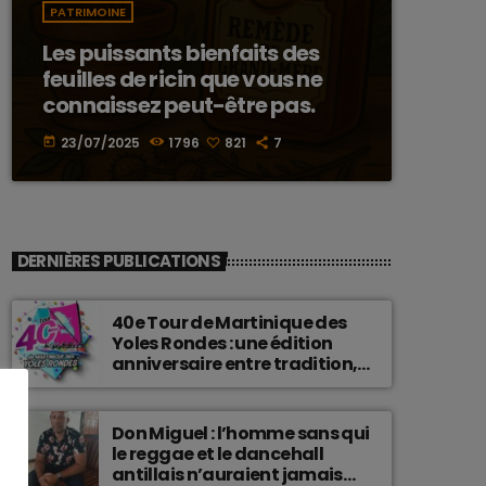
PATRIMOINE
Les puissants bienfaits des
feuilles de ricin que vous ne
connaissez peut-être pas.
23/07/2025
1796
821
7
today
DERNIÈRES PUBLICATIONS
40e Tour de Martinique des
Yoles Rondes : une édition
anniversaire entre tradition,
passion et fierté
martiniquaise.
Don Miguel : l’homme sans qui
le reggae et le dancehall
antillais n’auraient jamais