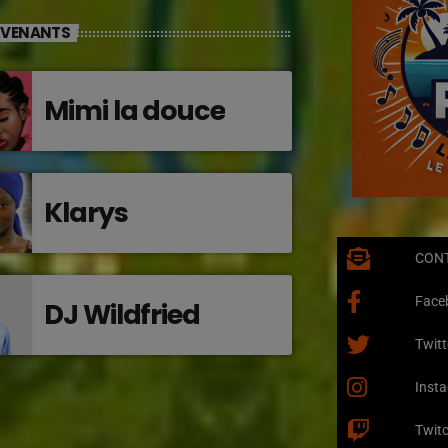
RVENANTS
Mimi la douce
Klarys
CON
Face
DJ Wildfried
Twitt
Inst
Twit