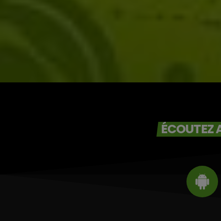
Jocelyne Béroard
ÉCOUTEZ A