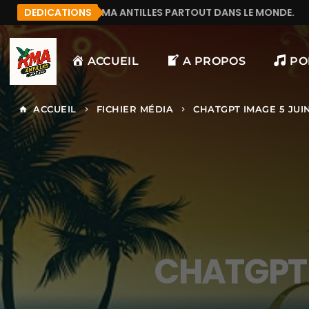
UTE RMA ANTILLES PARTOUT DANS LE MONDE.
DEDICATIONS
MANU9
ACCUEIL
A PROPOS
PO
ACCUEIL
FICHIER MÉDIA
CHATGPT IMAGE 5 JUIN
home
keyboard_arrow_right
keyboard_arrow_right
CHATGPT 