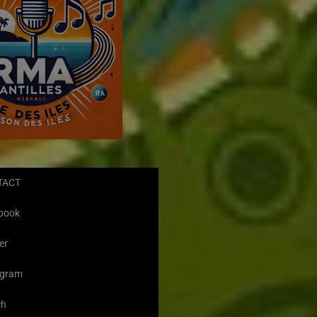
TACT
book
er
agram
ch