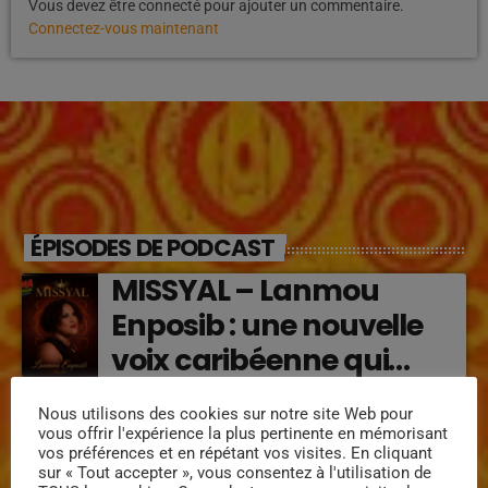
Vous devez être connecté pour ajouter un commentaire.
Connectez-vous maintenant
ÉPISODES DE PODCAST
MISSYAL – Lanmou
Enposib : une nouvelle
voix caribéenne qui
transforme les émotions
Régine Narou : Respekte
Nous utilisons des cookies sur notre site Web pour
en musique (2026)
vous offrir l'expérience la plus pertinente en mémorisant
Mwen, la voix du respect
vos préférences et en répétant vos visites. En cliquant
sur « Tout accepter », vous consentez à l'utilisation de
‘2026)