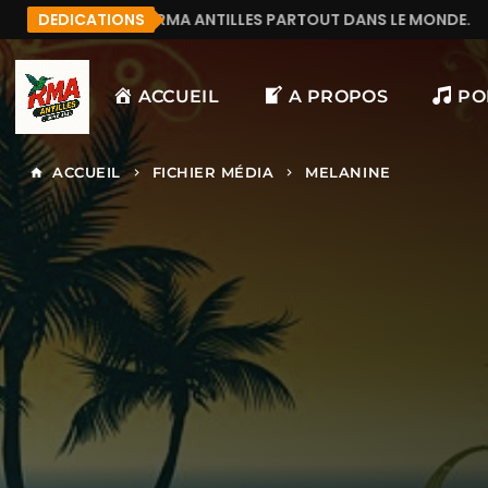
TE RMA ANTILLES PARTOUT DANS LE MONDE.
DEDICATIONS
MANU97
ACCUEIL
A PROPOS
PO
ACCUEIL
FICHIER MÉDIA
MELANINE
home
keyboard_arrow_right
keyboard_arrow_right