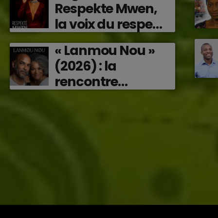
Respekte Mwen,
émotions en
la voix du respect
musique (2026)
‘2026)
« Lanmou Nou »
(2026) : la
rencontre
vibrante entre
Victor O et
Jocelyne Béroard