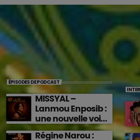
ÉPISODES DE PODCAST
INTE
MISSYAL –
Lanmou Enposib :
une nouvelle voix
caribéenne qui
Régine Narou :
transforme les