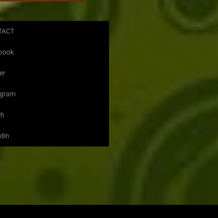
TACT
book
er
agram
ch
din