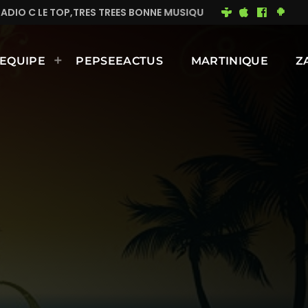
ES TREES BONNE MUSIQUE EN CONTINUE
MIMI DU 93
EQUIPE
PEPSEEACTUS
MARTINIQUE
Z