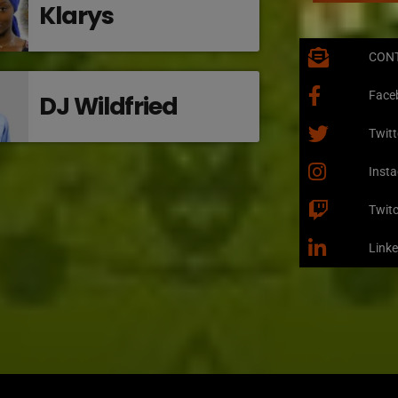
Klarys
CON
Face
DJ Wildfried
Twitt
Inst
Twit
Linke