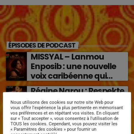
ÉPISODES DE PODCAST
MISSYAL – Lanmou
Enposib : une nouvelle
voix caribéenne qui
transforme les émotions
Régine Narou : Respekte
en musique (2026)
Mwen, la voix du respect
Nous utilisons des cookies sur notre site Web pour
‘2026)
vous offrir l'expérience la plus pertinente en mémorisant
vos préférences et en répétant vos visites. En cliquant
sur « Tout accepter », vous consentez à l'utilisation de
« Lanmou Nou » (2026) :
TOUS les cookies. Cependant, vous pouvez visiter les
« Paramètres des cookies » pour fournir un