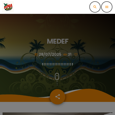
search
menu
MEDEF
28/07/2025
31
today
share
email