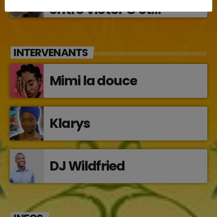
entre Victor O et
Jocelyne Béroard
INTERVENANTS
Mimi la douce
Klarys
DJ Wildfried