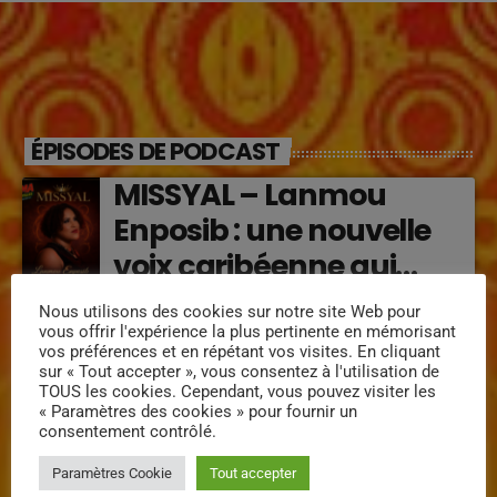
ÉPISODES DE PODCAST
MISSYAL – Lanmou
Enposib : une nouvelle
voix caribéenne qui
transforme les émotions
Régine Narou : Respekte
Nous utilisons des cookies sur notre site Web pour
en musique (2026)
vous offrir l'expérience la plus pertinente en mémorisant
Mwen, la voix du respect
vos préférences et en répétant vos visites. En cliquant
sur « Tout accepter », vous consentez à l'utilisation de
‘2026)
TOUS les cookies. Cependant, vous pouvez visiter les
« Paramètres des cookies » pour fournir un
consentement contrôlé.
« Lanmou Nou » (2026) :
la rencontre vibrante
Paramètres Cookie
Tout accepter