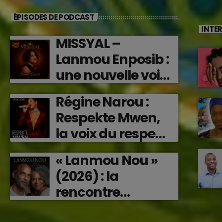
ÉPISODES DE PODCAST
INTE
MISSYAL –
Lanmou Enposib :
une nouvelle voix
caribéenne qui
Régine Narou :
transforme les
Respekte Mwen,
émotions en
la voix du respect
musique (2026)
‘2026)
« Lanmou Nou »
(2026) : la
rencontre
vibrante entre