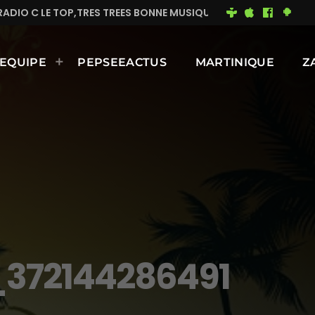
TRES TREES BONNE MUSIQUE EN CONTINUE
MIMI DU 9
EQUIPE
PEPSEEACTUS
MARTINIQUE
Z
372144286491