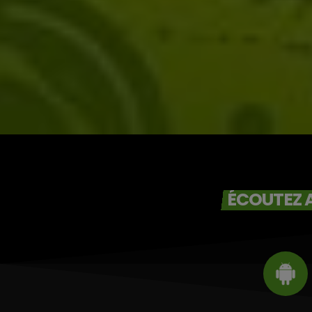
Victor O et
Jocelyne Béroard
ÉCOUTEZ A