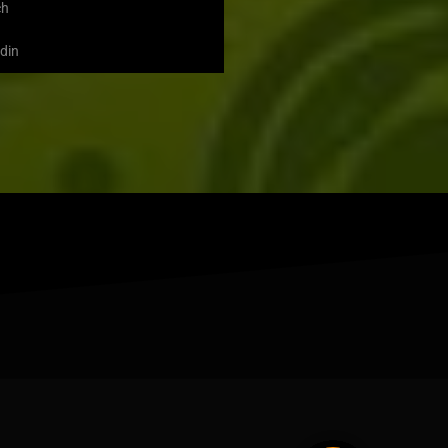
ch
din