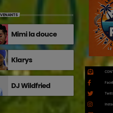
RVENANTS
Mimi la douce
Klarys
CON
Face
DJ Wildfried
Twitt
Inst