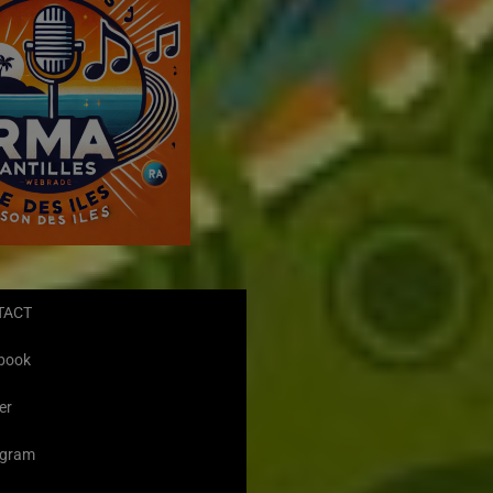
TACT
book
er
agram