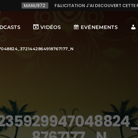
972
F&LICITATION J'AI DECOUVERT CETTE RADIO C LE TOP,
DCASTS
VIDÉOS
EVÉNEMENTS
7048824_3721442864918767177_N
0235929947048824_
8767177_N