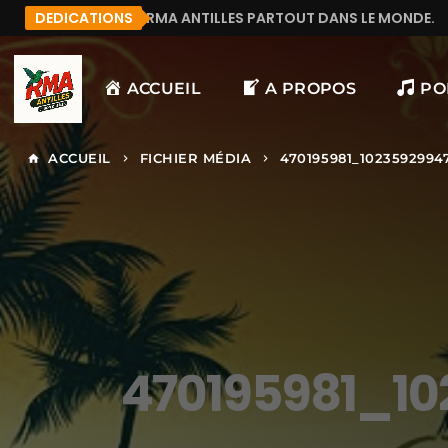
OUTE RMA ANTILLES PARTOUT DANS LE MONDE.
DEDICATIONS
MANU
ACCUEIL
A PROPOS
PO
ACCUEIL
FICHIER MÉDIA
470195981_1023592994
home
keyboard_arrow_right
keyboard_arrow_right
470195981_1