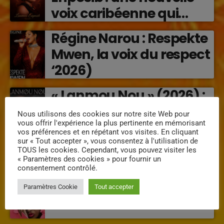
voix caribéenne qui
transforme les émotions
Régine Narou : Respekte
en musique (2026)
Mwen, la voix du respect
‘2026)
« Lanmou Nou » (2026) :
la rencontre vibrante
Nous utilisons des cookies sur notre site Web pour
entre Victor O et
vous offrir l'expérience la plus pertinente en mémorisant
vos préférences et en répétant vos visites. En cliquant
Jocelyne Béroard
sur « Tout accepter », vous consentez à l'utilisation de
TOUS les cookies. Cependant, vous pouvez visiter les
« Paramètres des cookies » pour fournir un
consentement contrôlé.
INTERVENANTS
Paramètres Cookie
Tout accepter
Mimi la douce