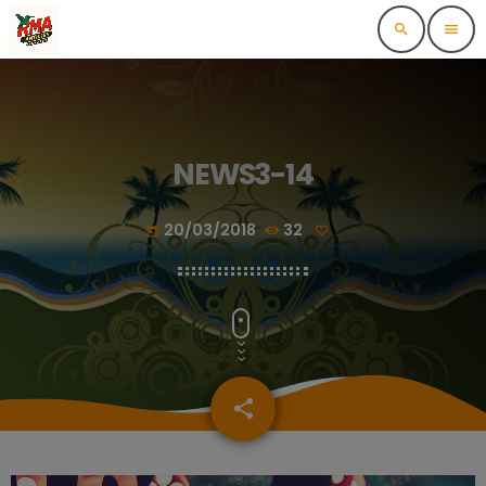
search
menu
NEWS3-14
20/03/2018
32
today
share
email