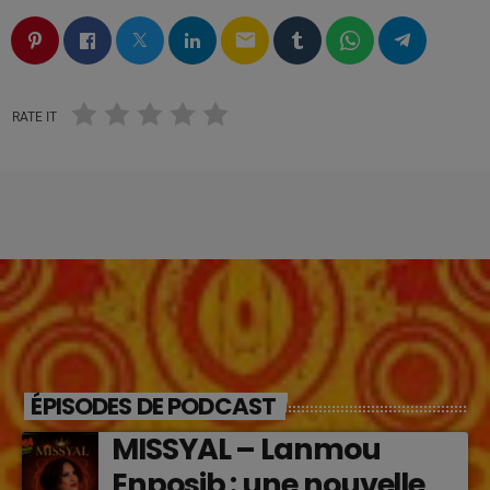
email
RATE IT
ÉPISODES DE PODCAST
MISSYAL – Lanmou
Enposib : une nouvelle