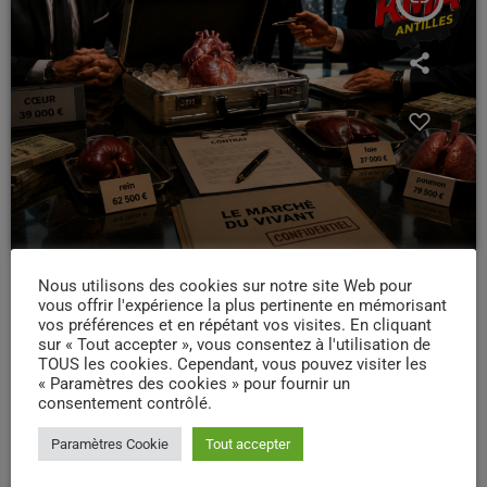
Nous utilisons des cookies sur notre site Web pour
SANTÉ & SOCIÉTÉ
vous offrir l'expérience la plus pertinente en mémorisant
Votre corps coté en bourse : ce
vos préférences et en répétant vos visites. En cliquant
sur « Tout accepter », vous consentez à l'utilisation de
que deviennent vos prises de
TOUS les cookies. Cependant, vous pouvez visiter les
sang et vos dons à votre insu.
« Paramètres des cookies » pour fournir un
consentement contrôlé.
Le corps humain est-il devenu une marchandise mondiale ? Derrière
Paramètres Cookie
Tout accepter
les hôpitaux, les laboratoires d’analyses, les biobanques et
l’industrie pharmaceutique se cache une réalité que beaucoup