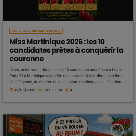
ACTU CULTURE MARTINIQUE
Miss Martinique 2026 : les 10
candidates prêtes à conquérir la
couronne
Alors, selon vous… laquelle des 10 candidates succédera à Lealine
Patry ? La Martinique s’apprête une nouvelle fois à vibrer au rythme
de l’élégance, du charme et de la culture martiniquaise. L’élection de
Miss Martinique 2026 se tiendra le 13 juin 2026, un rendez-vous très
today
12/05/2026
307
96
4
attendu qui mettra en lumière dix jeunes femmes venues
représenter fièrement les couleurs et la diversité de l’île. Après une
année de règne remarquée, toutes […]
insert_link