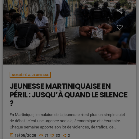
SOCIÉTÉ & JEUNESSE
JEUNESSE MARTINIQUAISE EN
PÉRIL : JUSQU’À QUAND LE SILENCE
?
En Martinique, le malaise de la jeunesse n’est plus un simple sujet
de débat : c’est une urgence sociale, économique et sécuritaire.
Chaque semaine apporte son lot de violences, de trafics, de
règlements de comptes et d’images choquantes qui banalisent
today
15/05/2026
71
33
2