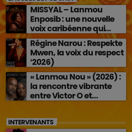
MISSYAL – Lanmou
Enposib : une nouvelle
voix caribéenne qui
transforme les émotions
Régine Narou : Respekte
en musique (2026)
Mwen, la voix du respect
‘2026)
« Lanmou Nou » (2026) :
la rencontre vibrante
entre Victor O et
Jocelyne Béroard
INTERVENANTS