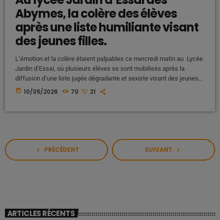
Abymes, la colère des élèves
après une liste humiliante visant
des jeunes filles.
L’émotion et la colère étaient palpables ce mercredi matin au Lycée
Jardin d’Essai, où plusieurs élèves se sont mobilisés après la
diffusion d’une liste jugée dégradante et sexiste visant des jeunes
filles de l’établissement. À travers des affiches et des slogans
today
10/05/2026
70
21
dénonçant des comportements humiliants, des lycéens ont exprimé
leur indignation face à ce document qui aurait circulé entre élèves et
sur les réseaux sociaux. Sur certaines pancartes, on pouvait […]
PRÉCÉDENT
SUIVANT
navigate_before
navigate_next
ARTICLES RÉCENTS