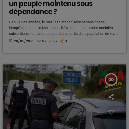
un peuple maintenu sous
dépendance ?
Depuis des années, le mot “assistanat” revient sans cesse
lorsqu’on parle de la Martinique. RSA, allocations, aides sociales,
subventions : certains accusent une partie de la population de vivre
sous perfusion de l’État français. Pourtant, cette vision simpliste
today
20/05/2026
67
27
3
occulte une réalité économique fondamentale que beaucoup
refusent désormais de taire. Car contrairement aux discours répétés
depuis des décennies, ce sont aussi les Martiniquais eux-mêmes
qui financent une grande partie de ces […]
insert_link