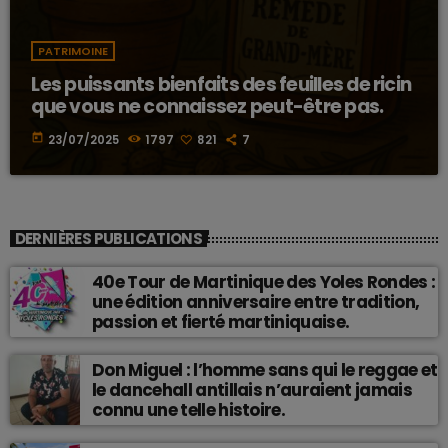
PATRIMOINE
Les puissants bienfaits des feuilles de ricin
que vous ne connaissez peut-être pas.
today
23/07/2025
1797
821
7
DERNIÈRES PUBLICATIONS
40e Tour de Martinique des Yoles Rondes :
une édition anniversaire entre tradition,
passion et fierté martiniquaise.
Don Miguel : l’homme sans qui le reggae et
le dancehall antillais n’auraient jamais
connu une telle histoire.