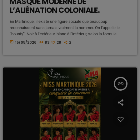
MASQUE MODERNE DE
L’ALIÉNATION COLONIALE.
En Martinique, il existe une figure sociale que beaucoup
reconnaissent sans jamais vraiment la nommer. On l’appelle le
“bounty”. Noir à l’extérieur, blanc à l’intérieur, selon la formule
populaire aussi cruelle que révélatrice. Mais derrière le sarcasme, il
today
15/05/2026
83
28
2
y a une réalité beaucoup plus profonde : celle d’une aliénation
héritée de plusieurs siècles de domination coloniale, d’esclavage et
de hiérarchisation raciale. Le bounty ne naît pas ainsi. Il est fabriqué.
[…]
insert_link