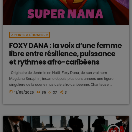
ARTISTE A L'HONNEUR
FOXY DANA : la voix d’une femme
libre entre résilience, puissance
et rythmes afro-caribéens
Originaire de Jérémie en Haïti, Foxy Dana, de son vrai nom
Magdana Seraphin, incarne depuis plusieurs années une figure
singulière de la scène musicale afro-caribéenne. Chanteuse,
auteure, compositrice, performeuse et productrice, l’artiste s’est
today
11/05/2026
85
37
3
imposée grâce à un univers mêlant Kompa, Zouk, Dancehall, Hip-
Hop, Trap et Pop urbaine, tout en portant des textes profondément
personnels et engagés. Des débuts entre chant, danse et influences
multiples Très jeune, FOXY DANA grandit […]
insert_link