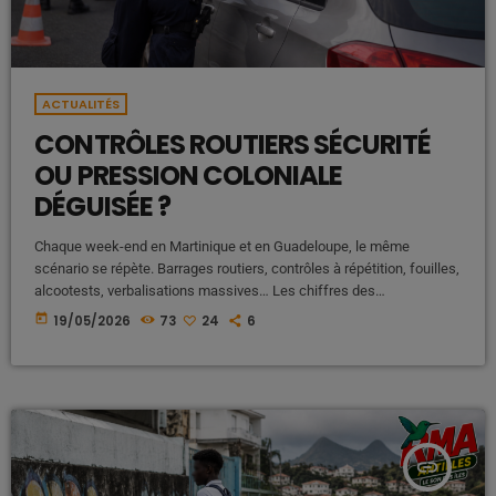
ACTUALITÉS
CONTRÔLES ROUTIERS SÉCURITÉ
OU PRESSION COLONIALE
DÉGUISÉE ?
Chaque week-end en Martinique et en Guadeloupe, le même
scénario se répète. Barrages routiers, contrôles à répétition, fouilles,
alcootests, verbalisations massives… Les chiffres des
contraventions explosent, les opérations policières sont
today
19/05/2026
73
24
6
médiatisées comme des “succès”, et la population locale, elle,
commence sérieusement à s’interroger,comme ci les automobistes
sont épiés, sous surveillance constante dans ces colonies. Une
question dérangeante revient de plus en plus souvent dans les
discussions populaires :Les contrôles routiers […]
insert_link