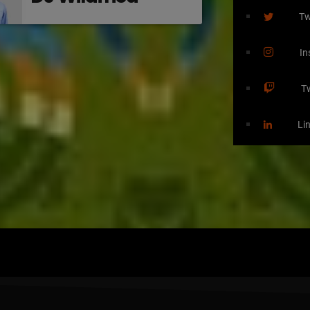
Tw
In
T
Li