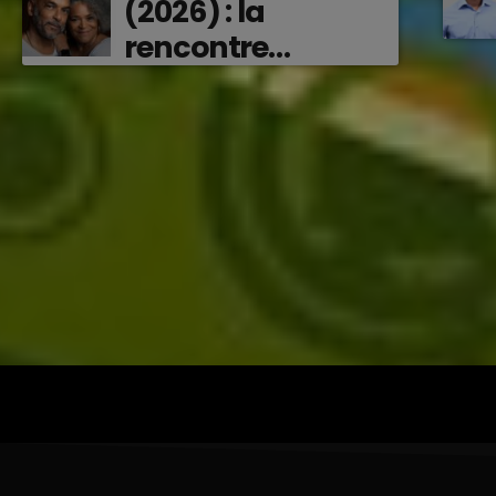
(2026) : la
rencontre
vibrante entre
Victor O et
Jocelyne Béroard