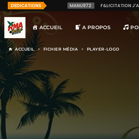
DEDICATIONS
MANU972
F&LICITATION J'AI DECOUVERT CETTE RADI
ACCUEIL
A PROPOS
PO
ACCUEIL
FICHIER MÉDIA
PLAYER-LOGO
home
keyboard_arrow_right
keyboard_arrow_right