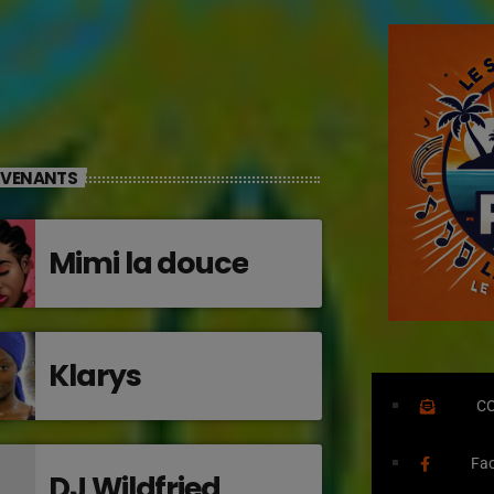
RVENANTS
Mimi la douce
Klarys
C
Fa
DJ Wildfried