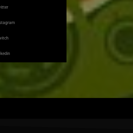
itter
stagram
witch
nkedin