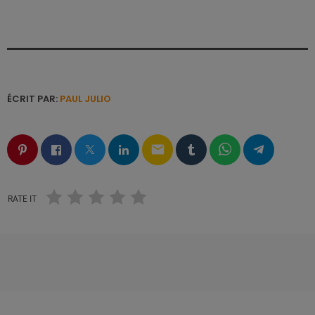
ÉCRIT PAR:
PAUL JULIO
email
RATE IT