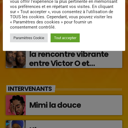
vous offrir l'expérience la plus pertinente en mémorisant
transforme les émotions
vos préférences et en répétant vos visites. En cliquant
Régine Narou : Respekte
sur « Tout accepter », vous consentez à l'utilisation de
en musique (2026)
TOUS les cookies. Cependant, vous pouvez visiter les
Mwen, la voix du respect
« Paramètres des cookies » pour fournir un
consentement contrôlé.
‘2026)
Paramètres Cookie
Tout accepter
« Lanmou Nou » (2026) :
la rencontre vibrante
entre Victor O et
Jocelyne Béroard
INTERVENANTS
Mimi la douce