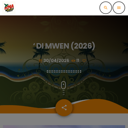
search
menu
‘ DI MWEN (2026)
30/04/2026
11
today
share
email