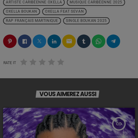
ARTISTE CARIBÉENNE OXELLA
MUSIQUE CARIBÉENNE 2025
OXELLA BOUKAN
OXELLA FEAT SEVAN
RAP FRANÇAIS MARTINIQUE
SINGLE BOUKAN 2025
email
RATE IT
VOUS AIMEREZ AUSSI
insert_link