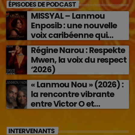
ÉPISODES DE PODCAST
MISSYAL – Lanmou
Enposib : une nouvelle
voix caribéenne qui
transforme les émotions
Régine Narou : Respekte
en musique (2026)
Mwen, la voix du respect
‘2026)
« Lanmou Nou » (2026) :
la rencontre vibrante
entre Victor O et
Jocelyne Béroard
INTERVENANTS