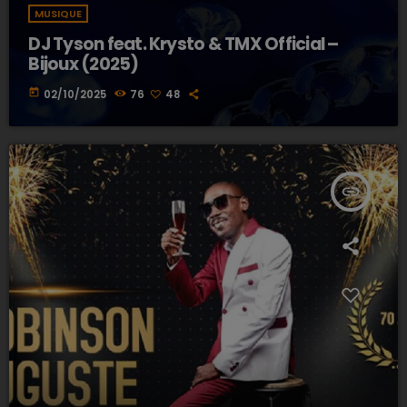
MUSIQUE
DJ Tyson feat. Krysto & TMX Official –
Bijoux (2025)
today
02/10/2025
76
48
insert_link