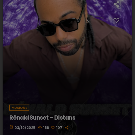
MUSIQUE
Rénald Sunset – Distans
today
03/10/2025
156
107