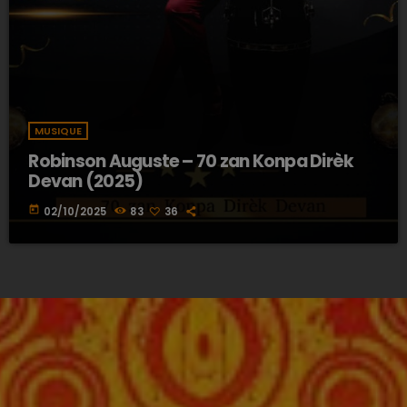
MUSIQUE
Robinson Auguste – 70 zan Konpa Dirèk
Devan (2025)
today
02/10/2025
83
36