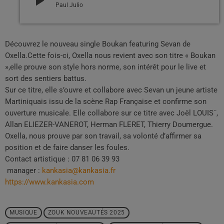
play_arrow
Paul Julio
Découvrez le nouveau single Boukan featuring Sevan de
Oxella.Cette fois-ci, Oxella nous revient avec son titre « Boukan
»,elle prouve son style hors norme, son intérêt pour le live et
sort des sentiers battus.
Sur ce titre, elle s’ouvre et collabore avec Sevan un jeune artiste
Martiniquais issu de la scène Rap Française et confirme son
ouverture musicale. Elle collabore sur ce titre avec Joël LOUIS¨,
Allan ELIEZER-VANEROT, Herman FLERET, Thierry Doumergue.
Oxella, nous prouve par son travail, sa volonté d’affirmer sa
position et de faire danser les foules.
Contact artistique : 07 81 06 39 93
manager :
kankasia@kankasia.fr
https://www.kankasia.com
MUSIQUE
ZOUK NOUVEAUTÉS 2025