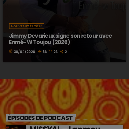
NOUVEAUTÉS 2026
Jimmy Devarieux signe son retour avec
Enmé-W Toujou (2026)
today
30/04/2026
56
23
2
ÉPISODES DE PODCAST