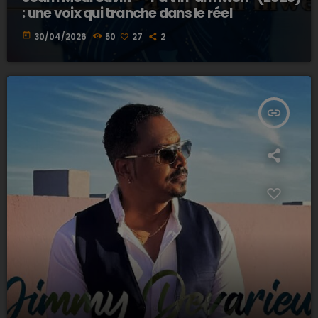
: une voix qui tranche dans le réel
today
30/04/2026
50
27
2
insert_link