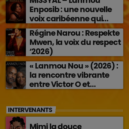
MISSYAL – Lanmou
Enposib : une nouvelle
voix caribéenne qui
transforme les émotions
Régine Narou : Respekte
en musique (2026)
Mwen, la voix du respect
‘2026)
« Lanmou Nou » (2026) :
la rencontre vibrante
entre Victor O et
Jocelyne Béroard
INTERVENANTS
Mimi la douce