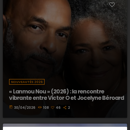
NOUVEAUTÉS 2026
« Lanmou Nou » (2026) : la rencontre
vibrante entre Victor O et Jocelyne Béroard
today
30/04/2026
108
46
2