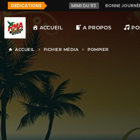
DEDICATIONS
MIMI DU 93
BONNE JOURNÉE ENSOLEILLÉE À TOUS SUR R
ACCUEIL
A PROPOS
PO
ACCUEIL
FICHIER MÉDIA
POMPIER
home
keyboard_arrow_right
keyboard_arrow_right