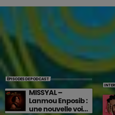
ÉPISODES DE PODCAST
INTE
MISSYAL –
Lanmou Enposib :
une nouvelle voix