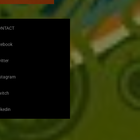
ONTACT
cebook
itter
stagram
witch
nkedin