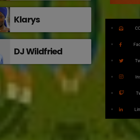
Klarys
C
Fa
DJ Wildfried
Tw
In
T
Li