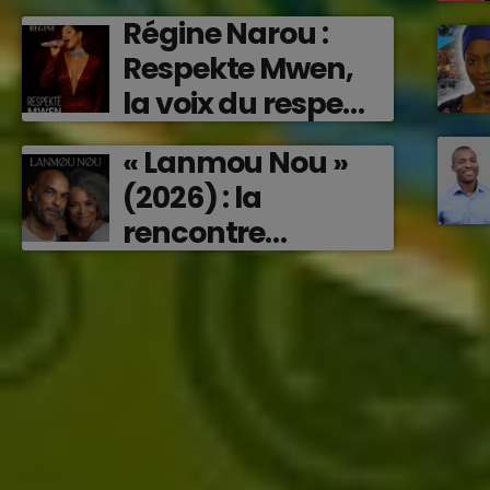
caribéenne qui
Régine Narou :
transforme les
Respekte Mwen,
émotions en
la voix du respect
musique (2026)
‘2026)
« Lanmou Nou »
(2026) : la
rencontre
vibrante entre
Victor O et
Jocelyne Béroard