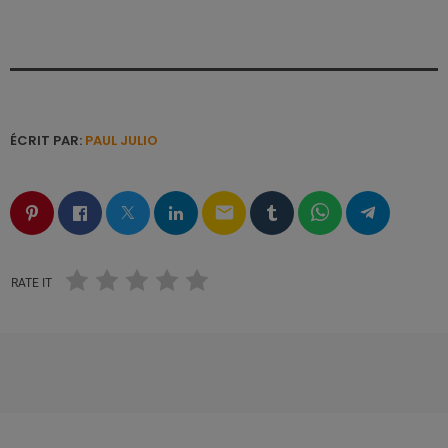
ÉCRIT PAR:
PAUL JULIO
email
RATE IT