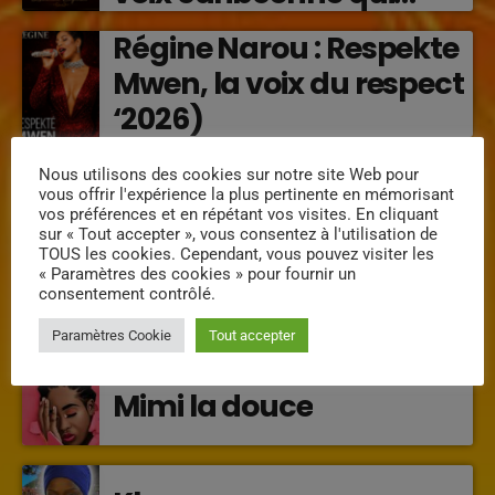
transforme les émotions
Régine Narou : Respekte
en musique (2026)
Mwen, la voix du respect
‘2026)
« Lanmou Nou » (2026) :
Nous utilisons des cookies sur notre site Web pour
vous offrir l'expérience la plus pertinente en mémorisant
la rencontre vibrante
vos préférences et en répétant vos visites. En cliquant
entre Victor O et
sur « Tout accepter », vous consentez à l'utilisation de
TOUS les cookies. Cependant, vous pouvez visiter les
Jocelyne Béroard
« Paramètres des cookies » pour fournir un
consentement contrôlé.
INTERVENANTS
Paramètres Cookie
Tout accepter
Mimi la douce