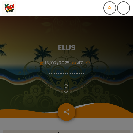
search
menu
ELUS
15/07/2025
47
today
share
email