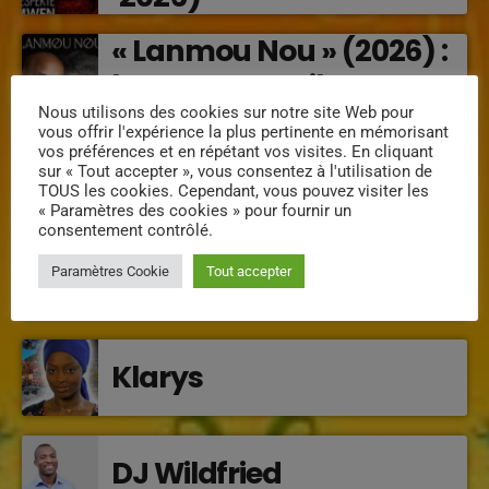
« Lanmou Nou » (2026) :
la rencontre vibrante
entre Victor O et
Nous utilisons des cookies sur notre site Web pour
vous offrir l'expérience la plus pertinente en mémorisant
Jocelyne Béroard
vos préférences et en répétant vos visites. En cliquant
sur « Tout accepter », vous consentez à l'utilisation de
TOUS les cookies. Cependant, vous pouvez visiter les
« Paramètres des cookies » pour fournir un
INTERVENANTS
consentement contrôlé.
Mimi la douce
Paramètres Cookie
Tout accepter
Klarys
DJ Wildfried