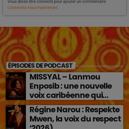
Vous devez être connecté pour ajouter un commentaire.
Connectez-vous maintenant
ÉPISODES DE PODCAST
MISSYAL – Lanmou
Enposib : une nouvelle
voix caribéenne qui
transforme les émotions
Régine Narou : Respekte
en musique (2026)
Mwen, la voix du respect
‘2026)